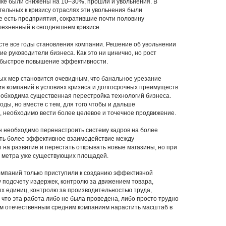
нке были снижены на 10–30%, прошли и увольнения. В
ельных к кризису отраслях эти увольнения были
е есть предприятия, сократившие почти половину
лезненный в сегодняшнем кризисе.
сте все годы становления компании. Решение об увольнении
е руководители бизнеса. Как это ни цинично, но рост
 быстрое повышение эффективности.
ых мер становится очевидным, что банальное урезание
ия компаний в условиях кризиса и долгосрочных преимуществ
необходима существенная перестройка технологий бизнеса.
ды, но вместе с тем, для того чтобы и дальше
, необходимо вести более целевое и точечное продвижение.
н необходимо перенастроить систему кадров на более
ать более эффективное взаимодействие между
на развитие и перестать открывать новые магазины, но при
го метра уже существующих площадей.
компаний только приступили к созданию эффективной
у подсчету издержек, контролю за движением товара,
х единиц, контролю за производительностью труда,
 что эта работа либо не была проведена, либо просто трудно
гим отечественным средним компаниям нарастить масштаб в