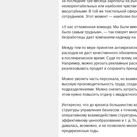
за последние три месяца зарплаты на ры
низкорентабельных или наиболее чувствит
масштабными. В той же текстильной сфер
сотрудников. Этот момент — наиболее бо
«У нас отлаженная команда. Мы были вме
было самым трудным», — так говорят многи
безработицы дает компаниям надежду на
Между тем по мере принятия антикризисн
расходов не даст качественного обновлен
в послекризисное время. Судя по всему, 
Например, можно урезать рекламные расхо
реализовывать продукт и сохранить бренд
Можно уволить часть персонала, но взаме
высокую производительность труда, созд
подразделениями. Можно снизить затраты 
этом нужно повысить отдачу с квадратно
Интересно, что до кризиса большинство 
структуры управления бизнесом: к точном
оперативному взаимодействию структурны
эффективному ценообразованию и т. д. То,
давалась, возможно, и не позволило мно
предкризисные годы.