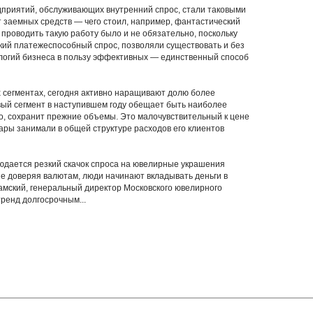
приятий, обслуживающих внутренний спрос, стали таковыми
т заемных средств — чего стоил, например, фантастический
 проводить такую работу было и не обязательно, поскольку
окий платежеспособный спрос, позволяли существовать и без
ологий бизнеса в пользу эффективных — единственный способ
 сегментах, сегодня активно наращивают долю более
вый сегмент в наступившем году обещает быть наиболее
го, сохранит прежние объемы. Это малочувствительный к цене
вары занимали в общей структуре расходов его клиентов
юдается резкий скачок спроса на ювелирные украшения
 не доверяя валютам, люди начинают вкладывать деньги в
амский, генеральный директор Московского ювелирного
ренд долгосрочным...