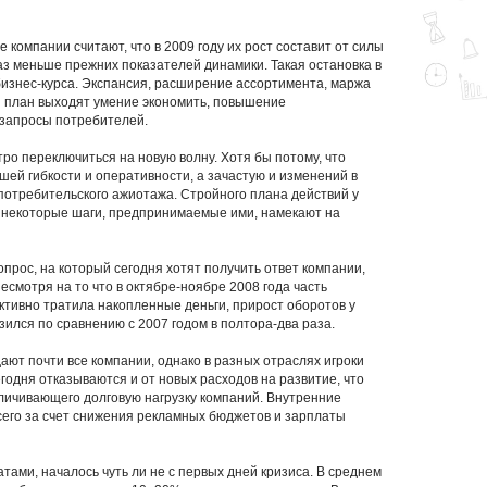
компании считают, что в 2009 году их рост составит от силы
раз меньше прежних показателей динамики. Такая остановка в
бизнес-курса. Экспансия, расширение ассортимента, маржа
 план выходят умение экономить, повышение
 запросы потребителей.
тро переключиться на новую волну. Хотя бы потому, что
ей гибкости и оперативности, а зачастую и изменений в
потребительского ажиотажа. Стройного плана действий у
о некоторые шаги, предпринимаемые ими, намекают на
прос, на который сегодня хотят получить ответ компании,
смотря на то что в октябре-ноябре 2008 года часть
ктивно тратила накопленные деньги, прирост оборотов у
ился по сравнению с 2007 годом в полтора-два раза.
ют почти все компании, однако в разных отраслях игроки
годня отказываются и от новых расходов на развитие, что
величивающего долговую нагрузку компаний. Внутренние
его за счет снижения рекламных бюджетов и зарплаты
тами, началось чуть ли не с первых дней кризиса. В среднем