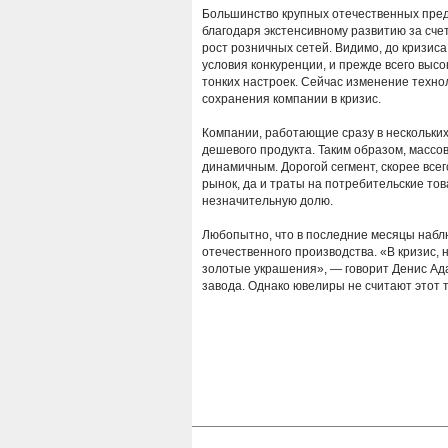
Большинство крупных отечественных пред
благодаря экстенсивному развитию за сче
рост розничных сетей. Видимо, до кризиса
условия конкуренции, и прежде всего выс
тонких настроек. Сейчас изменение техн
сохранения компании в кризис.
Компании, работающие сразу в нескольких
дешевого продукта. Таким образом, массо
динамичным. Дорогой сегмент, скорее все
рынок, да и траты на потребительские то
незначительную долю.
Любопытно, что в последние месяцы набл
отечественного производства. «В кризис,
золотые украшения», — говорит Денис Ад
завода. Однако ювелиры не считают этот т