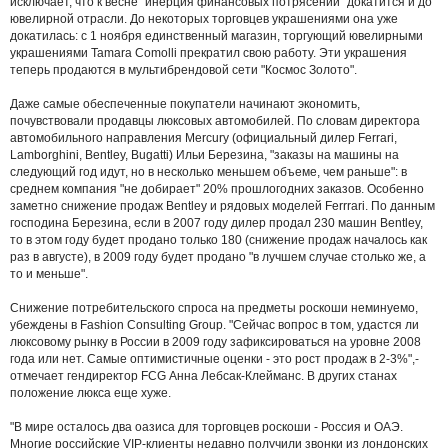
исключает, что к весне "инерция финансовых потрясений" докатится и до
ювелирной отрасли. До некоторых торговцев украшениями она уже
докатилась: с 1 ноября единственный магазин, торгующий ювелирными
украшениями Tamara Comolli прекратил свою работу. Эти украшения
теперь продаются в мультибрендовой сети "Космос Золото".
Даже самые обеспеченные покупатели начинают экономить,
почувствовали продавцы люксовых автомобилей. По словам директора
автомобильного направления Mercury (официальный дилер Ferrari,
Lamborghini, Bentley, Bugatti) Ильи Березина, "заказы на машины на
следующий год идут, но в несколько меньшем объеме, чем раньше": в
среднем компания "не добирает" 20% прошлогодних заказов. Особенно
заметно снижение продаж Bentley и рядовых моделей Ferrrari. По данным
господина Березина, если в 2007 году дилер продал 230 машин Bentley,
то в этом году будет продано только 180 (снижение продаж началось как
раз в августе), в 2009 году будет продано "в лучшем случае столько же, а
то и меньше".
Снижение потребительского спроса на предметы роскоши неминуемо,
убеждены в Fashion Consulting Group. "Сейчас вопрос в том, удастся ли
люксовому рынку в России в 2009 году зафиксироваться на уровне 2008
года или нет. Самые оптимистичные оценки - это рост продаж в 2-3%",-
отмечает гендиректор FCG Анна Лебсак-Клейманс. В других станах
положение люкса еще хуже.
"В мире осталось два оазиса для торговцев роскоши - Россия и ОАЭ.
Многие российские VIP-клиенты недавно получили звонки из лондонских