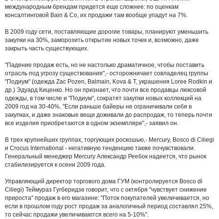
международным брендам придется еще сложнее: по оценкам
консалтинговой Bain & Co, их продажи там вообще упадут на 7%.
В 2009 году сети, поставляющие дорогие товары, планируют уменьшить
закупки на 30%, заморозить открытие новых точек и, возможно, даже
закрыть часть существующих.
"Падение продаж есть, но не настолько драматичное, чтобы поставить
отрасль под угрозу существования",- осторожничает совладелец группы
"Подиум" (одежда Zac Pozen, Balmain, Kova & T, украшения Loree Rodkin и
др.) Эдуард Киценко. Но он признает, что почти все продавцы люксовой
одежды, в том числе и "Подиум", сократят закупки новых коллекций на
2009 год на 30-40%. "Если раньше байеры не ограничивали себя в
закупках, и даже знаковые вещи доживали до распродаж, то теперь почти
все изделия приобретаются в одном экземпляре",- заявил он.
В трех крупнейших группах, торгующих роскошью,- Mercury, Bosco di Ciliegi
и Crocus International - негативную тенденцию также почувствовали.
Генеральный менеджер Mercury Александр Реебок надеется, что рынок
стабилизируется к осени 2009 года.
Управляющий директор торгового дома ГУМ (контролируется Bosco di
Ciliegi) Теймураз Гугберидзе говорит, что с октября "чувствует снижение
прироста" продаж в его магазине: "Поток покупателей увеличивается, но
если в прошлом году рост продаж за аналогичный период составлял 25%,
то сейчас продажи увеличиваются всего на 5-10%".