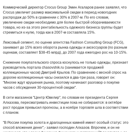
Коммерческий директор Crocus Group Эмин Агаларов ранее заявлял, что
Crocus увеличит размер максимальной скидки в период новогодних
распродаж до 50% в сравнении с 30% в 2007-м. По его словам,
увеличение скидки необходимо для более быстрой оборачиваемости
товара, но из-за этого рентабельность одежного бизнеса группы будет
стремиться к нулю, тогда как в 2007-м составляла 15%.
Люксовый сегмент, по оценке агентства Fashion Consulting Group (FCG),
занимает до 15% всего оборота рынка одежды и аксессуаров (по разным
оценкам, составляет $38-45 млрд), до 2007 года ежегодно рос на 10-15%.
Снижение покупательского спроса коснулось не только одежды, признает
руководитель портала chasovshik.ru (занимается продажей
коллекционных часов) Дмитрий Крылов. По сравнению с весной спрос на
дорогие коллекционные часы снизился в два-три раза, говорит он:
"Многие ждут крушения рынка, поэтому начинают разговор о покупке
часов с обсуждения 30-процентной скидки".
В сети магазинов "Центр Ювелир", по словам ее президента Сергея
Алхазова, пересматривать инвестиции пока не собираются: в октябре
рост продаж превысил прогнозы, а в ноябре торговля шла в соответствии
с планом.
"В России покупка золота и драгоценных камней имеет особый статус: это
способ вложения денег",- заявил господин Алхазов. Впрочем, и он не