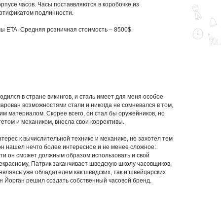
рпусе часов. Часы поставвляются в коробочке из
ертификатом подлинности.
ы ETA. Средняя розничная стоимость – 8500$.
родился в стране викингов, и сталь имеет для меня особое
чарован возможностями стали и никогда не сомневался в том,
им материалом. Скорее всего, он стал бы оружейников, но
етом и механиком, внесла свои коррективы.
терес к вычислительной технике и механике, не захотел тем
он нашел нечто более интересное и не менее сложное:
асти он сможет должным образом использовать и свой
рекрасному, Патрик заканчивает шведскую школу часовщиков,
являясь уже обладателем как шведских, так и швейцарских
 г-н Йорган решил создать собственный часовой бренд.