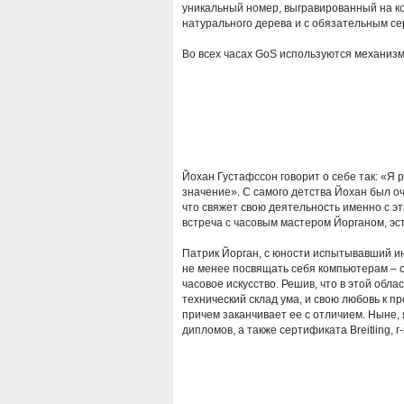
уникальный номер, выгравированный на ко
натурального дерева и с обязательным с
Во всех часах GoS используются механизм
Йохан Густафссон говорит о себе так: «Я 
значение». С самого детства Йохан был о
что свяжет свою деятельность именно с эт
встреча с часовым мастером Йорганом, эст
Патрик Йорган, с юности испытывавший ин
не менее посвящать себя компьютерам – 
часовое искусство. Решив, что в этой обл
технический склад ума, и свою любовь к п
причем заканчивает ее с отличием. Ныне, 
дипломов, а также сертификата Breitling,