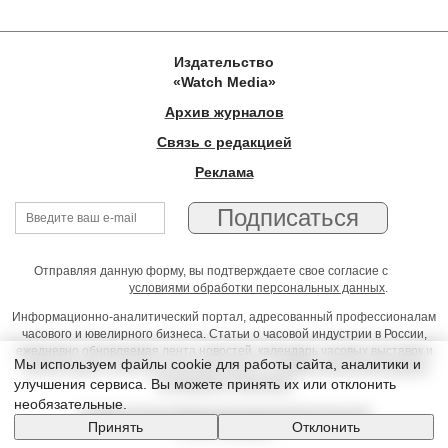
Издательство
«Watch Media»
Архив журналов
Связь с редакцией
Реклама
Отправляя данную форму, вы подтверждаете свое согласие с
условиями обработки персональных данных
.
Информационно-аналитический портал, адресованный профессионалам
часового и ювелирного бизнеса. Статьи о часовой индустрии в России,
ежедневно обновляемая лента новостей, календарь часовых выставок и
Мы используем файлы cookie для работы сайта, аналитики и
презентаций, on-line консультации юриста, профессиональный форум
улучшения сервиса. Вы можете принять их или отклонить
часовщиков и ювелиров
необязательные.
Условия использования материалов Издательства
Принять
Отклонить
© 2026 Timeseller