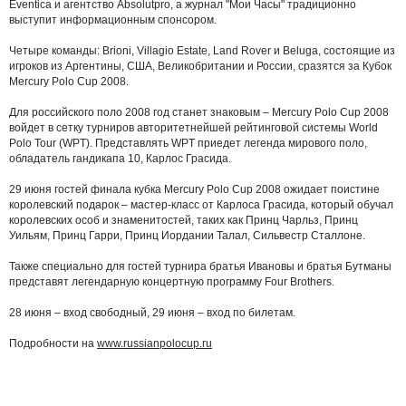
Eventica и агентство Absolutpro, а журнал "Мои Часы" традиционно
выступит информационным спонсором.
Четыре команды: Brioni, Villagio Estate, Land Rover и Beluga, состоящие из
игроков из Аргентины, США, Великобритании и России, сразятся за Кубок
Mercury Polo Cup 2008.
Для российского поло 2008 год станет знаковым – Mercury Polo Cup 2008
войдет в сетку турниров авторитетнейшей рейтинговой системы World
Polo Tour (WPT). Представлять WPT приедет легенда мирового поло,
обладатель гандикапа 10, Карлос Грасида.
29 июня гостей финала кубка Mercury Polo Cup 2008 ожидает поистине
королевский подарок – мастер-класс от Карлоса Грасида, который обучал
королевских особ и знаменитостей, таких как Принц Чарльз, Принц
Уильям, Принц Гарри, Принц Иордании Талал, Сильвестр Сталлоне.
Также специально для гостей турнира братья Ивановы и братья Бутманы
представят легендарную концертную программу Four Brothers.
28 июня – вход свободный, 29 июня – вход по билетам.
Подробности на
www.russianpolocup.ru