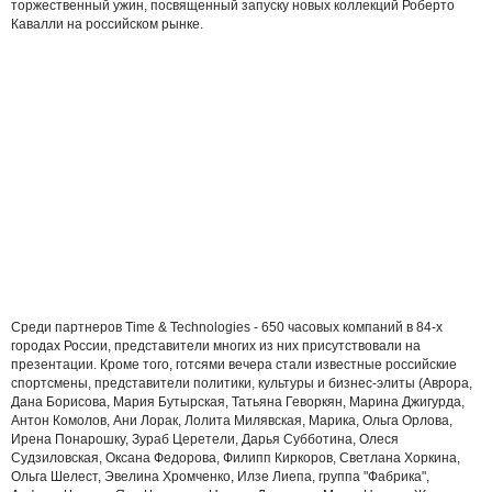
торжественный ужин, посвященный запуску новых коллекций Роберто
Кавалли на российском рынке.
Среди партнеров Time & Technologies - 650 часовых компаний в 84-х
городах России, представители многих из них присутствовали на
презентации. Кроме того, готсями вечера стали известные российские
спортсмены, представители политики, культуры и бизнес-элиты (Аврора,
Дана Борисова, Мария Бутырская, Татьяна Геворкян, Марина Джигурда,
Антон Комолов, Ани Лорак, Лолита Милявская, Марика, Ольга Орлова,
Ирена Понарошку, Зураб Церетели, Дарья Субботина, Олеся
Судзиловская, Оксана Федорова, Филипп Киркоров, Светлана Хоркина,
Ольга Шелест, Эвелина Хромченко, Илзе Лиепа, группа "Фабрика",