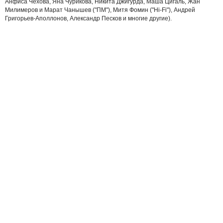
Анфиса Чехова, Яна Чурикова, Никита Джигурда, Маша Цигаль, Жан
Милимеров и Марат Чанышев ("ПМ"), Митя Фомин ("Hi-Fi"), Андрей
Григорьев-Аполлонов, Александр Песков и многие другие).