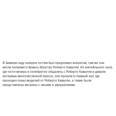
В Зимнем саду галереи гостям был предложен аперитив, там же они
могли поприветствовать Маэстро Роберто Кавалли. Из коктейльного зала,
где гости вечера и селебритиз общались с Роберто Кавалли и давали
интервью многочисленной прессе, они прошли в главный зал, где
проходил показ моделей от Роберто Кавалли, а также были
представлены витрины с часами и украшениями.