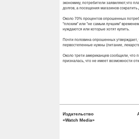
экономику, потребители заявиляют,что пл
долгов, а посещения магазинов сократить
Около 70% процентов опрошенных потреб
"плохим" или "не самым лучшим" временем
нуждаются или которые хотят купить.
Почти половина опрошенных утверждает, ч
первостепенные нужны (питание, лекарств
Около трети американцев сообщили, что 
призналась, что не имеет возможности от
Издательство
«Watch Media»