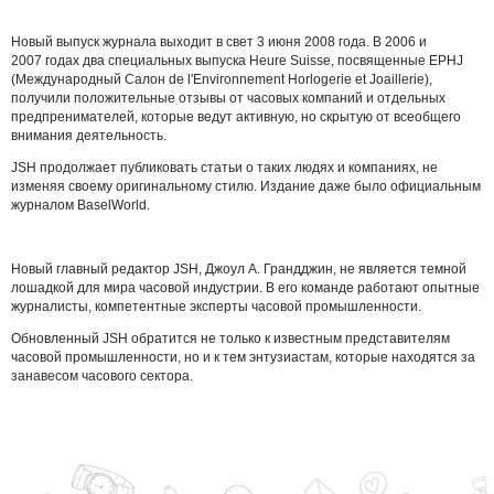
Новый выпуск журнала выходит в свет 3 июня 2008 года. В 2006 и
2007 годах два специальных выпуска Heure Suisse, посвященные EPHJ
(Международный Салон de l'Environnement Horlogerie et Joaillerie),
получили положительные отзывы от часовых компаний и отдельных
предпренимателей, которые ведут активную, но скрытую от всеобщего
внимания деятельность.
JSH продолжает публиковать статьи о таких людях и компаниях, не
изменяя своему оригинальному стилю. Издание даже было официальным
журналом BaselWorld.
Новый главный редактор JSH, Джоул А. Грандджин, не является темной
лошадкой для мира часовой индустрии. В его команде работают опытные
журналисты, компетентные эксперты часовой промышленности.
Обновленный JSH обратится не только к известным представителям
часовой промышленности, но и к тем энтузиастам, которые находятся за
занавесом часового сектора.