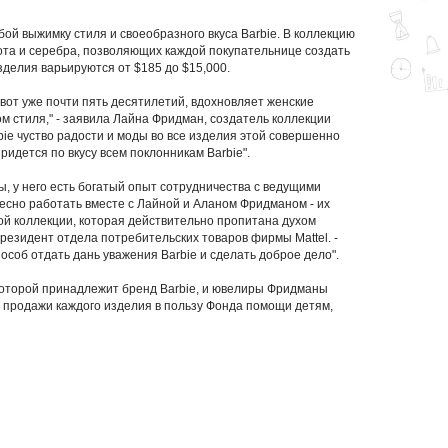
бой выжимку стиля и своеобразного вкуса Barbie. В коллекцию
лота и серебра, позволяющих каждой покупательнице создать
зделия варьируются от $185 до $15,000.
вот уже почти пять десятилетий, вдохновляет женские
 стиля," - заявила Лайна Фридман, создатель коллекции
bie чуство радости и моды во все изделия этой совершенно
ридется по вкусу всем поклонникам Barbie".
ды, у него есть богатый опыт сотрудничества с ведущими
есно работать вместе с Лайной и Аланом Фридманом - их
ой коллекции, которая действительно пропитана духом
-президент отдела потребительских товаров фирмы Mattel. -
пособ отдать дань уважения Barbie и сделать доброе дело".
 которой принадлежит бренд Barbie, и ювелиры Фридманы
 с продажи каждого изделия в пользу Фонда помощи детям,