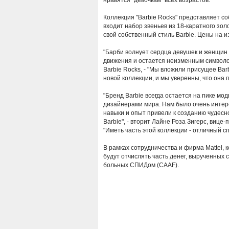
нравятся "девочкам" всех возрастов.
Коллекция "Barbie Rocks" представляет со
входит набор звеньев из 18-каратного зо
свой собственный стиль Barbie. Цены на и
"Барби волнует сердца девушек и женщин 
движения и остается неизменным символом
Barbie Rocks, - "Мы вложили присущее Bar
новой коллекции, и мы уверенны, что она п
"Бренд Barbie всегда остается на пике мо
дизайнерами мира. Нам было очень интер
навыки и опыт привели к созданию чудесн
Barbie", - вторит Лайне Роза Зигерс, вице
"Иметь часть этой коллекции - отличный с
В рамках сотрудничества и фирма Mattel,
будут отчислять часть денег, вырученных
больных СПИДом (CAAF).