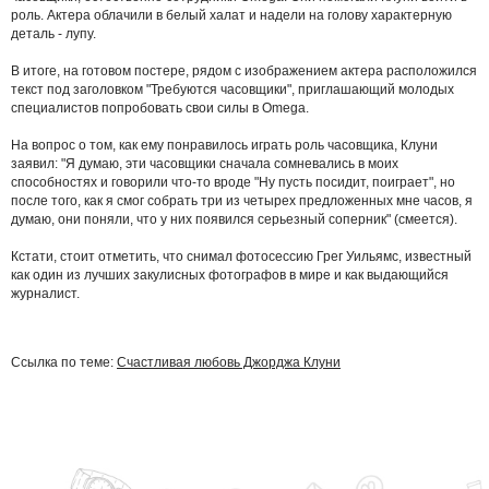
роль. Актера облачили в белый халат и надели на голову характерную
деталь - лупу.
В итоге, на готовом постере, рядом с изображением актера расположился
текст под заголовком "Требуются часовщики", приглашающий молодых
специалистов попробовать свои силы в Omega.
На вопрос о том, как ему понравилось играть роль часовщика, Клуни
заявил: "Я думаю, эти часовщики сначала сомневались в моих
способностях и говорили что-то вроде "Ну пусть посидит, поиграет", но
после того, как я смог собрать три из четырех предложенных мне часов, я
думаю, они поняли, что у них появился серьезный соперник" (смеется).
Кстати, стоит отметить, что снимал фотосессию Грег Уильямс, известный
как один из лучших закулисных фотографов в мире и как выдающийся
журналист.
Ссылка по теме:
Счастливая любовь Джорджа Клуни