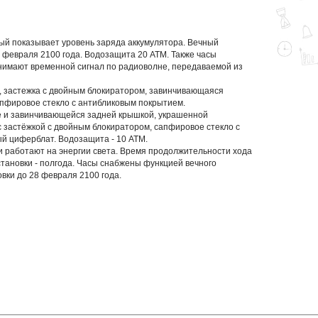
ый показывает уровень заряда аккумулятора. Вечный
8 февраля 2100 года. Водозащита 20 АТМ. Также часы
имают временной сигнал по радиоволне, передаваемой из
, застежка с двойным блокиратором, завинчивающаяся
сапфировое стекло с антибликовым покрытием.
се и завинчивающейся задней крышкой, украшенной
с застёжкой с двойным блокиратором, сапфировое стекло с
й циферблат. Водозащита - 10 АТМ.
и работают на энергии света. Время продолжительности хода
становки - полгода. Часы снабжены функцией вечного
вки до 28 февраля 2100 года.