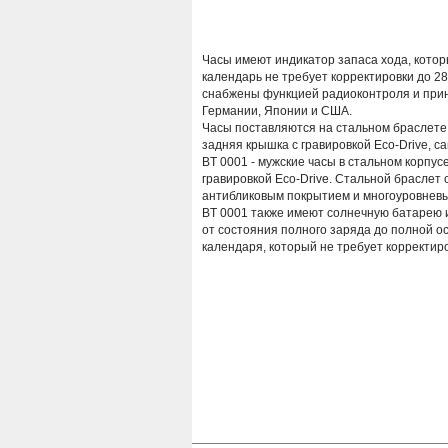
Часы имеют индикатор запаса хода, котор
календарь не требует корректировки до 2
снабжены функцией радиоконтроля и прин
Германии, Японии и США.
Часы поставляются на стальном браслете
задняя крышка с гравировкой Eco-Drive, 
BT 0001 - мужские часы в стальном корпу
гравировкой Eco-Drive. Стальной браслет 
антибликовым покрытием и многоуровневы
BT 0001 также имеют солнечную батарею 
от состояния полного заряда до полной о
календаря, который не требует корректиро