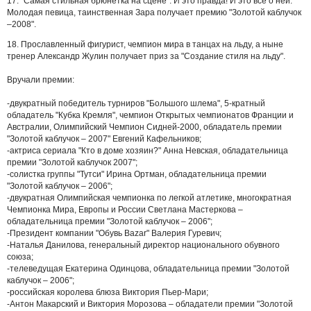
17. "Самая стильная брюнетка на сцене". И это правда! И это все о ней.
Молодая певица, таинственная Зара получает премию "Золотой каблучок
–2008".
18. Прославленный фигурист, чемпион мира в танцах на льду, а ныне
тренер Александр Жулин получает приз за "Создание стиля на льду".
Вручали премии:
-двукратный победитель турниров "Большого шлема", 5-кратный
обладатель "Кубка Кремля", чемпион Открытых чемпионатов Франции и
Австралии, Олимпийский Чемпион Сидней-2000, обладатель премии
"Золотой каблучок – 2007" Евгений Кафельников;
-актриса сериала "Кто в доме хозяин?" Анна Невская, обладательница
премии "Золотой каблучок 2007";
-солистка группы "Тутси" Ирина Ортман, обладательница премии
"Золотой каблучок – 2006";
-двукратная Олимпийская чемпионка по легкой атлетике, многократная
Чемпионка Мира, Европы и России Светлана Мастеркова –
обладательница премии "Золотой каблучок – 2006";
-Президент компании "Обувь Bazar" Валерия Гуревич;
-Наталья Данилова, генеральный директор национального обувного
союза;
-телеведущая Екатерина Одинцова, обладательница премии "Золотой
каблучок – 2006";
-российская королева блюза Виктория Пьер-Мари;
-Антон Макарский и Виктория Морозова – обладатели премии "Золотой