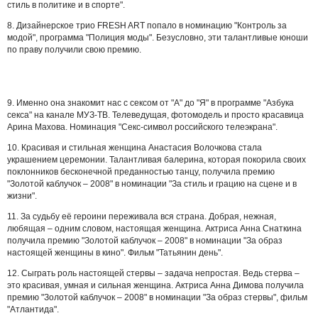
стиль в политике и в спорте".
8. Дизайнерское трио FRESH ART попало в номинацию "Контроль за
модой", программа "Полиция моды". Безусловно, эти талантливые юноши
по праву получили свою премию.
9. Именно она знакомит нас с сексом от "А" до "Я" в программе "Азбука
секса" на канале МУЗ-ТВ. Телеведущая, фотомодель и просто красавица
Арина Махова. Номинация "Секс-символ российского телеэкрана".
10. Красивая и стильная женщина Анастасия Волочкова стала
украшением церемонии. Талантливая балерина, которая покорила своих
поклонников бесконечной преданностью танцу, получила премию
"Золотой каблучок – 2008" в номинации "За стиль и грацию на сцене и в
жизни".
11. За судьбу её героини переживала вся страна. Добрая, нежная,
любящая – одним словом, настоящая женщина. Актриса Анна Снаткина
получила премию "Золотой каблучок – 2008" в номинации "За образ
настоящей женщины в кино". Фильм "Татьянин день".
12. Сыграть роль настоящей стервы – задача непростая. Ведь стерва –
это красивая, умная и сильная женщина. Актриса Анна Димова получила
премию "Золотой каблучок – 2008" в номинации "За образ стервы", фильм
"Атлантида".