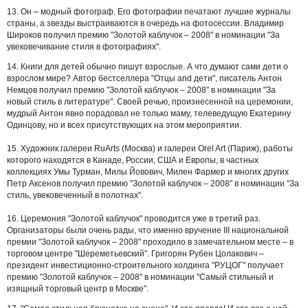
13. Он – модный фотограф. Его фотографии печатают лучшие журналы
страны, а звезды выстраиваются в очередь на фотосессии. Владимир
Широков получил премию "Золотой каблучок – 2008" в номинации "За
увековечивание стиля в фотографиях".
14. Книги для детей обычно пишут взрослые. А что думают сами дети о
взрослом мире? Автор бестселлера "Отцы and дети", писатель Антон
Немцов получил премию "Золотой каблучок – 2008" в номинации "За
новый стиль в литературе". Своей речью, произнесенной на церемонии,
мудрый Антон явно порадовал не только маму, телеведущую Екатерину
Одинцову, но и всех присутствующих на этом мероприятии.
15. Художник галереи RuArts (Москва) и галереи Orel Art (Париж), работы
которого находятся в Канаде, России, США и Европы, в частных
коллекциях Умы Турман, Милы Йовович, Милен Фармер и многих других
Петр Аксенов получил премию "Золотой каблучок – 2008" в номинации "За
стиль, увековеченный в полотнах".
16. Церемония "Золотой каблучок" проводится уже в третий раз.
Организаторы были очень рады, что именно вручение III национальной
премии "Золотой каблучок – 2008" проходило в замечательном месте – в
торговом центре "Шереметьевский". Григорян Рубен Цолакович –
президент инвестиционно-строительного холдинга "РУЦОГ" получает
премию "Золотой каблучок – 2008" в номинации "Самый стильный и
изящный торговый центр в Москве".