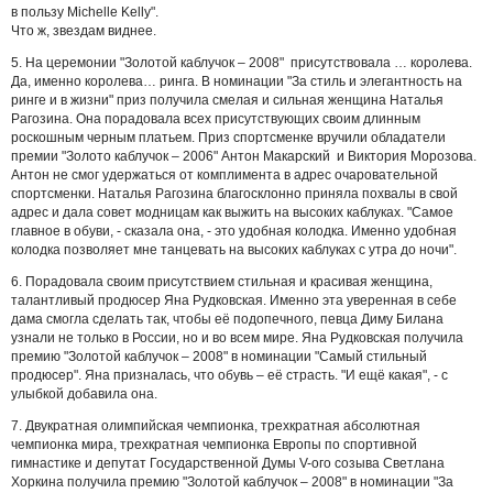
в пользу Michelle Kelly".
Что ж, звездам виднее.
5. На церемонии "Золотой каблучок – 2008" присутствовала … королева.
Да, именно королева… ринга. В номинации "За стиль и элегантность на
ринге и в жизни" приз получила смелая и сильная женщина Наталья
Рагозина. Она порадовала всех присутствующих своим длинным
роскошным черным платьем. Приз спортсменке вручили обладатели
премии "Золото каблучок – 2006" Антон Макарский и Виктория Морозова.
Антон не смог удержаться от комплимента в адрес очаровательной
спортсменки. Наталья Рагозина благосклонно приняла похвалы в свой
адрес и дала совет модницам как выжить на высоких каблуках. "Самое
главное в обуви, - сказала она, - это удобная колодка. Именно удобная
колодка позволяет мне танцевать на высоких каблуках с утра до ночи".
6. Порадовала своим присутствием стильная и красивая женщина,
талантливый продюсер Яна Рудковская. Именно эта уверенная в себе
дама смогла сделать так, чтобы её подопечного, певца Диму Билана
узнали не только в России, но и во всем мире. Яна Рудковская получила
премию "Золотой каблучок – 2008" в номинации "Самый стильный
продюсер". Яна призналась, что обувь – её страсть. "И ещё какая", - с
улыбкой добавила она.
7. Двукратная олимпийская чемпионка, трехкратная абсолютная
чемпионка мира, трехкратная чемпионка Европы по спортивной
гимнастике и депутат Государственной Думы V-ого созыва Светлана
Хоркина получила премию "Золотой каблучок – 2008" в номинации "За