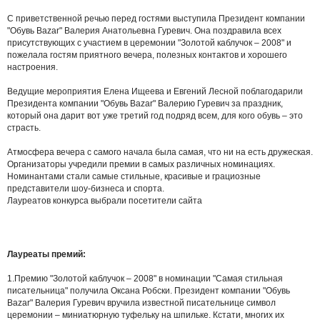
С приветственной речью перед гостями выступила Президент компании
"Обувь Bazar" Валерия Анатольевна Гуревич. Она поздравила всех
присутствующих с участием в церемонии "Золотой каблучок – 2008" и
пожелала гостям приятного вечера, полезных контактов и хорошего
настроения.
Ведущие мероприятия Елена Ищеева и Евгений Лесной поблагодарили
Президента компании "Обувь Bazar" Валерию Гуревич за праздник,
который она дарит вот уже третий год подряд всем, для кого обувь – это
страсть.
Атмосфера вечера с самого начала была самая, что ни на есть дружеская.
Организаторы учредили премии в самых различных номинациях.
Номинантами стали самые стильные, красивые и грациозные
представители шоу-бизнеса и спорта.
Лауреатов конкурса выбрали посетители сайта
Лауреаты премий:
1.Премию "Золотой каблучок – 2008" в номинации "Самая стильная
писательница" получила Оксана Робски. Президент компании "Обувь
Bazar" Валерия Гуревич вручила известной писательнице символ
церемонии – миниатюрную туфельку на шпильке. Кстати, многих их