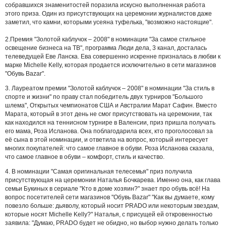
собравшихся знаменитостей поразила искусно выполненная работа
этого приза. Один из присутствующих на церемонии журналистов даже
заметил, что камни, которыми усеяна туфелька, "возможно настоящие".
2.Премия "Золотой каблучок – 2008" в номинации "За самое стильное
освещение бизнеса на ТВ", программа Люди дела, 3 канал, досталась
телеведущей Еве Ланска. Ева совершенно искренне призналась в любви к
марке Michelle Kelly, которая продается исключительно в сети магазинов
"Обувь Bazar".
3. Лауреатом премии "Золотой каблучок – 2008" в номинации "За стиль в
спорте и жизни" по праву стал победитель двух турниров "Большого
шлема", Открытых чемпионатов США и Австралии Марат Сафин. Вместо
Марата, который в этот день не смог присутствовать на церемонии, так
как находился на теннисном турнире в Валенсии, приз пришла получать
его мама, Роза Исланова. Она поблагодарила всех, кто проголосовал за
её сына в этой номинации, и ответила на вопрос, который интересует
многих покупателей: что самое главное в обуви. Роза Исланова сказала,
что самое главное в обуви – комфорт, стиль и качество.
4. В номинации "Самая оригинальная телесемья" приз получила
присутствующая на церемонии Наталья Бочкарева. Именно она, как глава
семьи Букиных в сериале "Кто в доме хозяин?" знает про обувь всё! На
вопрос посетителей сети магазинов "Обувь Bazar" "Как вы думаете, кому
повезло больше: дьяволу, который носит PRADO или некоторым звездам,
которые носят Michelle Kelly?" Наталья, с присущей ей откровенностью
заявила: "Думаю, PRADO будет не обидно, но выбор нужно делать только