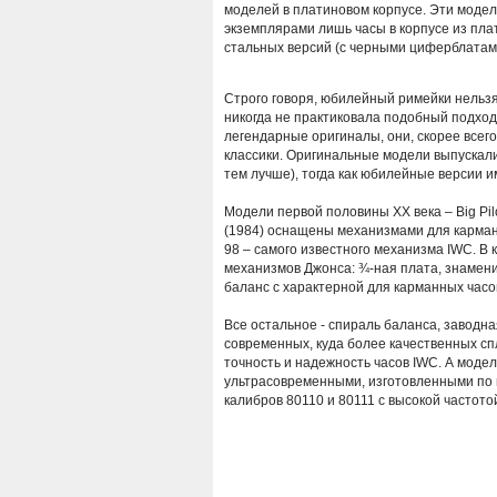
моделей в платиновом корпусе. Эти модел
экземплярами лишь часы в корпусе из пла
стальных версий (с черными циферблатами
Строго говоря, юбилейный римейки нельз
никогда не практиковала подобный подход.
легендарные оригиналы, они, скорее все
классики. Оригинальные модели выпускали
тем лучше), тогда как юбилейные версии 
Модели первой половины ХХ века – Big Pilot
(1984) оснащены механизмами для карман
98 – самого известного механизма IWC. В
механизмов Джонса: ¾-ная плата, знамени
баланс с характерной для карманных часов
Все остальное - спираль баланса, заводн
современных, куда более качественных сп
точность и надежность часов IWC. А м
одел
ультрасовременными, изготовленными по 
калибров 80110 и 80111 с высокой частотой