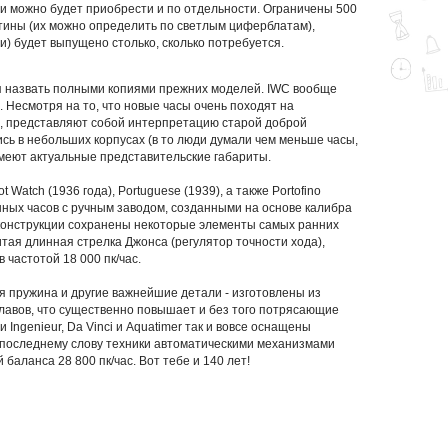
и можно будет приобрести и по отдельности. Ограничены 500
тины (их можно определить по светлым циферблатам),
) будет выпущено столько, сколько потребуется.
я назвать полными копиями прежних моделей. IWC вообще
 Несмотря на то, что новые часы очень походят на
го, представляют собой интерпретацию
старой доброй
сь в небольших корпусах (в то люди думали чем меньше часы,
имеют актуальные представительские габариты.
 Watch (1936 года), Portuguese (1939), а также Portofino
ных часов с ручным заводом, созданными на основе калибра
 конструкции сохранены некоторые элементы самых ранних
тая длинная стрелка Джонса (регулятор точности хода),
 частотой 18 000 пк/час.
ая пружина и другие важнейшие детали - изготовлены из
лавов, что существенно повышает и без того потрясающие
и Ingenieur, Da Vinci и Aquatimer так и вовсе оснащены
последнему слову техники автоматическими механизмами
 баланса 28 800 пк/час. Вот тебе и 140 лет!