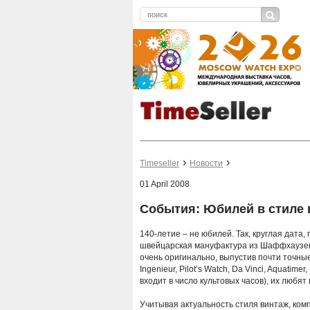
Timeseller
Новости
01 April 2008
События: Юбилей в стиле 
140-летие – не юбилей. Так, круглая дата,
швейцарская мануфактура из Шаффхаузен
очень оригинально, выпустив почти точны
Ingenieur, Pilot’s Watch, Da Vinci, Aquatim
входит в число культовых часов), их любят
Учитывая актуальность стиля винтаж, ком