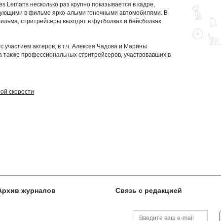
s Lemans несколько раз крупно показывается в кадре,
рующими в фильме ярко-алыми гоночными автомобилями. В
льма, стритрейсеры выходят в футболках и бейсболках
 участием актеров, в т.ч. Алексея Чадова и Марины
а также профессиональных стритрейсеров, участвовавших в
ой скорости
Архив журналов
Связь с редакцией