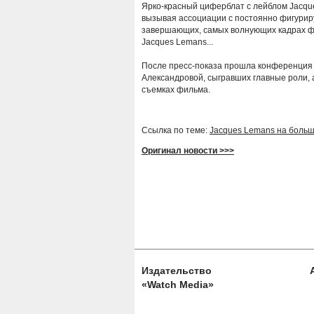
Ярко-красный циферблат с лейблом Jacque
вызывая ассоциации с постоянно фигури
завершающих, самых волнующих кадрах фи
Jacques Lemans...
После пресс-показа прошла конференция с
Александровой, сыгравших главные роли, 
съемках фильма.
Ссылка по теме:
Jacques Lemans на больш
Оригинал новости >>>
Издательство
«Watch Media»