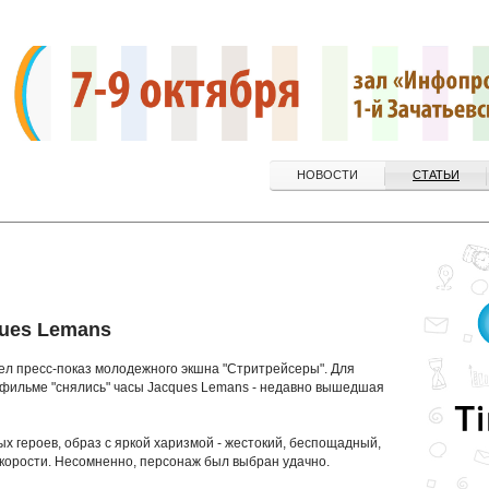
НОВОСТИ
СТАТЬИ
ues Lemans
ел пресс-показ молодежного экшна "Стритрейсеры". Для
 в фильме "снялись" часы Jacques Lemans - недавно вышедшая
х героев, образ с яркой харизмой - жестокий, беспощадный,
 скорости. Несомненно, персонаж был выбран удачно.