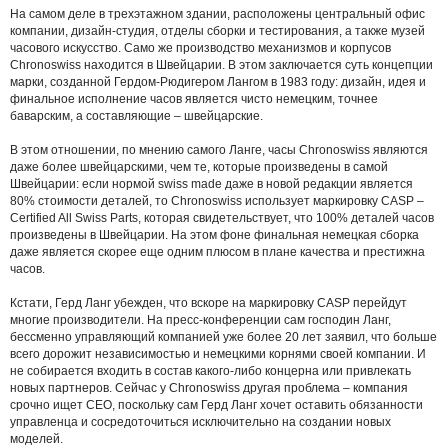
На самом деле в трехэтажном здании, расположены центральный офис
компании, дизайн-студия, отделы сборки и тестирования, а также музей
часового искусство. Само же производство механизмов и корпусов
Chronoswiss находится в Швейцарии. В этом заключается суть концепции
марки, созданной Гердом-Рюдигером Лангом в 1983 году: дизайн, идея и
финальное исполнение часов является чисто немецким, точнее
баварским, а составляющие – швейцарские.
В этом отношении, по мнению самого Ланге, часы Chronoswiss являются
даже более швейцарскими, чем те, которые произведены в самой
Швейцарии: если нормой swiss made даже в новой редакции является
80% стоимости деталей, то Chronoswiss использует маркировку CASP –
Certified All Swiss Parts, которая свидетельствует, что 100% деталей часов
произведены в Швейцарии. На этом фоне финальная немецкая сборка
даже является скорее еще одним плюсом в плане качества и престижна
часов.
Кстати, Герд Ланг убежден, что вскоре на маркировку CASP перейдут
многие производители. На пресс-конференции сам господин Ланг,
бессменно управляющий компанией уже более 20 лет заявил, что больше
всего дорожит независимостью и немецкими корнями своей компании. И
не собирается входить в состав какого-либо концерна или привлекать
новых партнеров. Сейчас у Chronoswiss другая проблема – компания
срочно ищет СЕО, поскольку сам Герд Ланг хочет оставить обязанности
управленца и сосредоточиться исключительно на создании новых
моделей.