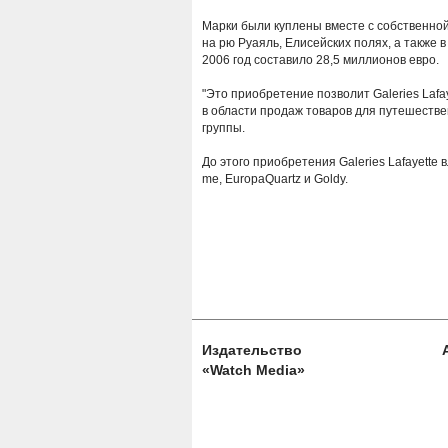
Марки были куплены вместе с собственной 
на рю Руаяль, Елисейских полях, а также в
2006 год составило 28,5 миллионов евро.
"Это приобретение позволит Galeries Lafay
в области продаж товаров для путешествен
группы.
До этого приобретения Galeries Lafayette
me, EuropaQuartz и Goldy.
Издательство
«Watch Media»