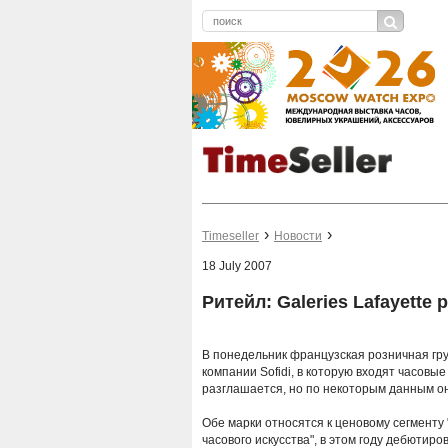
Timeseller
Новости
18 July 2007
Ритейл: Galeries Lafayett
В
понедельник французская розничная гру
компании Sofidi, в которую входят часовые
разглашается, но по некоторым данным он
Обе марки относятся к ценовому сегменту "
часового искусства", в этом году дебютиро