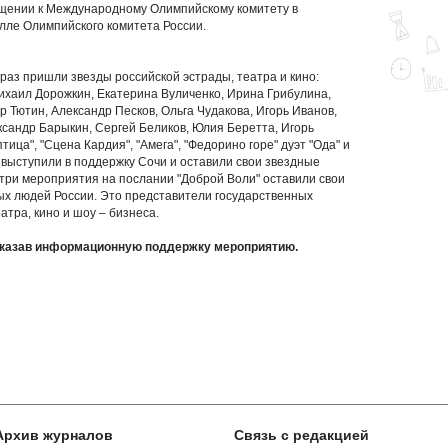
ащении к Международному Олимпийскому комитету в
олле Олимпийского комитета России.
раз пришли звезды российской эстрады, театра и кино:
хаил Дорожкин, Екатерина Вуличенко, Ирина Грибулина,
 Тютин, Александр Песков, Ольга Чудакова, Игорь Иванов,
сандр Барыкин, Сергей Беликов, Юлия Беретта, Игорь
тица", "Сцена Кардия", "Амега", "Федорино горе" дуэт "Ода" и
 выступили в поддержку Сочи и оставили свои звездные
 три мероприятия на послании "Доброй Воли" оставили свои
ых людей России. Это представители государственных
атра, кино и шоу – бизнеса.
оказав информационную поддержку мероприятию.
Архив журналов
Связь с редакцией