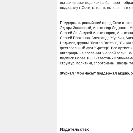
оставили свои подписи на баннере – обр
поддержку г. Сочи, которые вывешены в х
Поддержать российский город Сочи в этот 
Эдгард Запашный, Александр Дедюшко, Ми
Сергей Ли, Андрей Александрин, Александр
Сергей Проханов, Александр Журбин, Алек
Наджиев, группы "Доктор Ватсон", "Синяя п
фехтовальный дуэт "Бретер". Все артисты
автографы на послании "Доброй воли". За
подписи более 1000 известных и уважаем
структур, политики, спортсмены, звезды те
Журнал "Мои Часы" поддержал акцию, 
Издательство