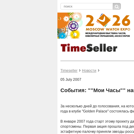
Timeseller
Новости
05 July 2007
События: ""Мои Часы"" н
За несколько дней до голосования, на ко
года в клубе "Golden Palace" состоялась 
В январе 2007 года старт этому проекту 
спортсмены. Первая акция прошла под дев
эстафетную палочку приняли звезды росси