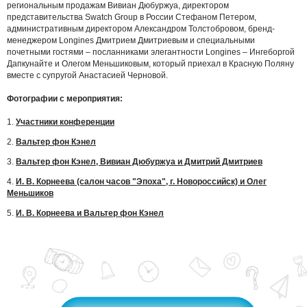
региональным продажам Вивиан Дюбуржуа, директором
представительства Swatch Group в России Стефаном Петером,
административным директором Александром Толстобровом, бренд-
менеджером Longines Дмитрием Дмитриевым и специальными
почетными гостями – посланниками элегантности Longines – Ингеборгой
Дапкунайте и Олегом Меньшиковым, который приехал в Красную Поляну
вместе с супругой Анастасией Черновой.
Фотографии с мероприятия:
1.
Участники конференции
2.
Вальтер фон Кэнел
3.
Вальтер фон Кэнел, Вивиан Дюбуржуа и Дмитрий Дмитриев
4.
И. В. Корнеева (салон часов "Эпоха", г. Новороссийск) и Олег
Меньшиков
5.
И. В. Корнеева и Вальтер фон Кэнел