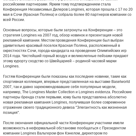
российскими партнерами. Ярким тому подтверждением стала
Конференция Независимых Дилеров Longines, которая прошла с 17 по 20
мая в Сочи (Красная Поляна) и собрала более 80 партнеров компании со
всей России.
Основные вопросы, которые были затронуты на Конференции – это
стратегия Longines на 2007 год, обзор новинок и презентация новой
рекламной кампании. Местом проведения Конференции был выбран
удивительно красивый поселок Красная Поляна, расположенный в
окрестностях Сочи, города-кандидата на проведение Олимпийских игр
2014 года. Чистейший горный воздух и великолепные пейзажи придают
этому курорту сходство со Швейцарией – родиной часовой марки
Longines.
Гостям Конференции были показаны как последние новинки, такие как
спортивная коллекция, впервые представленная на выставке Baselworld
2007, так и давно зарекомендовавшие себя популярные модели,
например, The Longines Master Collection и Longines evidenza. Российские
партнеры бренда стали первыми, кому была представлена абсолютно
новая рекламная кампания Longines, получившая более современное
отражение своего традиционного девиза "Элегантность как жизненная
позиция".
После окончания официальной части Конференции участники имели
возможность в неформальной обстановке пообщаться с Президентом
компании Longines Вальтером фон Кэнелом, директором по