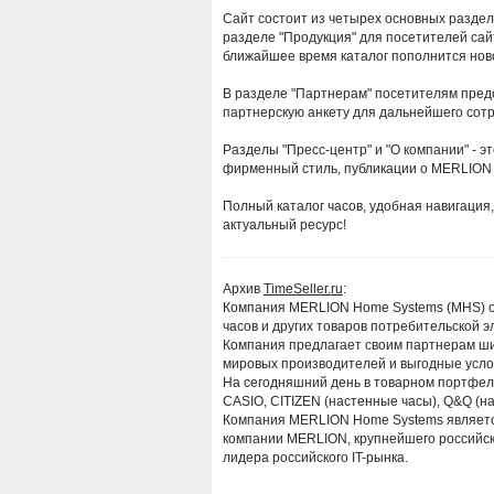
Сайт состоит из четырех основных раздело
разделе "Продукция" для посетителей сайт
ближайшее время каталог пополнится нов
В разделе "Партнерам" посетителям пред
партнерскую анкету для дальнейшего сот
Разделы "Пресс-центр" и "О компании" - 
фирменный стиль, публикации о MERLION
Полный каталог часов, удобная навигация
актуальный ресурс!
Архив
TimeSeller.ru
:
Компания MERLION Home Systems (MHS) ос
часов и других товаров потребительской э
Компания предлагает своим партнерам ши
мировых производителей и выгодные усло
На сегодняшний день в товарном портфел
CASIO, CITIZEN (настенные часы), Q&Q (н
Компания MERLION Home Systems являет
компании MERLION, крупнейшего российск
лидера российского IT-рынка.