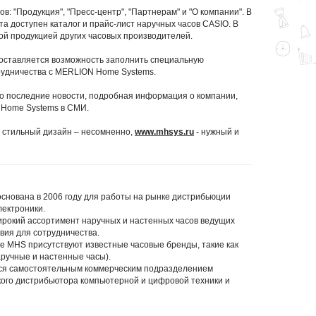
в: "Продукция", "Пресс-центр", "Партнерам" и "О компании". В
а доступен каталог и прайс-лист наручных часов CASIO. В
ой продукцией других часовых производителей.
оставляется возможность заполнить специальную
рудничества с MERLION Home Systems.
это последние новости, подробная информация о компании,
 Home Systems в СМИ.
, стильный дизайн – несомненно,
www.mhsys.ru
- нужный и
нована в 2006 году для работы на рынке дистрибьюции
лектроники.
рокий ассортимент наручных и настенных часов ведущих
вия для сотрудничества.
е MHS присутствуют известные часовые бренды, такие как
аручные и настенные часы).
ся самостоятельным коммерческим подразделением
ого дистрибьютора компьютерной и цифровой техники и