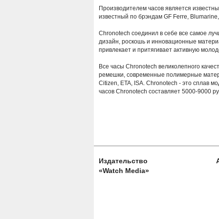
Производителем часов является известный 
известный по брэндам GF Ferre, Blumarine, 
Chronotech соединил в себе все самое лу
дизайн, роскошь и инновационные материа
привлекает и притягивает активную моло
Все часы Chronotech великолепного каче
ремешки, современные полимерные матер
Citizen, ETA, ISA. Chronotech - это сплав м
часов Chronotech составляет 5000-9000 ру
Издательство
«Watch Media»