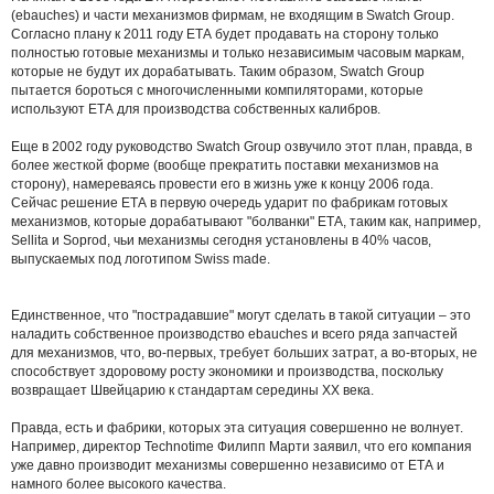
(ebauches) и части механизмов фирмам, не входящим в Swatch Group.
Согласно плану к 2011 году ЕТА будет продавать на сторону только
полностью готовые механизмы и только независимым часовым маркам,
которые не будут их дорабатывать. Таким образом, Swatch Group
пытается бороться с многочисленными компиляторами, которые
используют ЕТА для производства собственных калибров.
Еще в 2002 году руководство Swatch Group озвучило этот план, правда, в
более жесткой форме (вообще прекратить поставки механизмов на
сторону), намереваясь провести его в жизнь уже к концу 2006 года.
Сейчас решение ЕТА в первую очередь ударит по фабрикам готовых
механизмов, которые дорабатывают "болванки" ЕТА, таким как, например,
Sellita и Soprod, чьи механизмы сегодня установлены в 40% часов,
выпускаемых под логотипом Swiss made.
Единственное, что "пострадавшие" могут сделать в такой ситуации – это
наладить собственное производство ebauches и всего ряда запчастей
для механизмов, что, во-первых, требует больших затрат, а во-вторых, не
способствует здоровому росту экономики и производства, поскольку
возвращает Швейцарию к стандартам середины ХХ века.
Правда, есть и фабрики, которых эта ситуация совершенно не волнует.
Например, директор Technotime Филипп Марти заявил, что его компания
уже давно производит механизмы совершенно независимо от ЕТА и
намного более высокого качества.