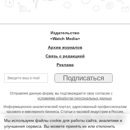
Издательство
«Watch Media»
Архив журналов
Связь с редакцией
Реклама
Отправляя данную форму, вы подтверждаете свое согласие с
условиями обработки персональных данных
.
Информационно-аналитический портал, адресованный профессионалам
часового и ювелирного бизнеса. Статьи о часовой индустрии в России,
ежедневно обновляемая лента новостей, календарь часовых выставок и
Мы используем файлы cookie для работы сайта, аналитики и
презентаций, on-line консультации юриста, профессиональный форум
улучшения сервиса. Вы можете принять их или отклонить
часовщиков и ювелиров