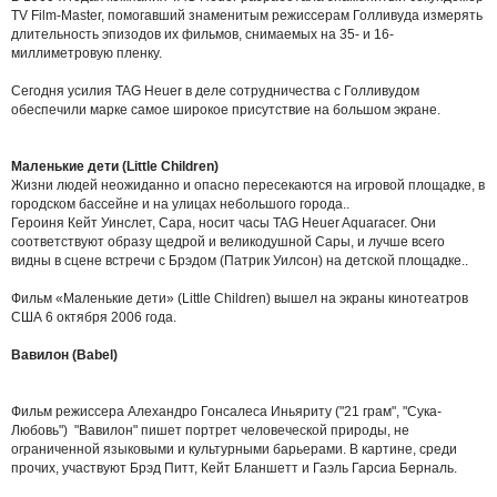
TV Film-Master, помогавший знаменитым режиссерам Голливуда измерять
длительность эпизодов их фильмов, снимаемых на 35- и 16-
миллиметровую пленку.
Сегодня усилия TAG Heuer в деле сотрудничества с Голливудом
обеспечили марке самое широкое присутствие на большом экране.
Маленькие дети (Little Children)
Жизни людей неожиданно и опасно пересекаются на игровой площадке, в
городском бассейне и на улицах небольшого города..
Героиня Кейт Уинслет, Сара, носит часы TAG Heuer Aquaracer. Они
соответствуют образу щедрой и великодушной Сары, и лучше всего
видны в сцене встречи с Брэдом (Патрик Уилсон) на детской площадке..
Фильм «Маленькие дети» (Little Children) вышел на экраны кинотеатров
США 6 октября 2006 года.
Вавилон (Babel)
Фильм режиссера Алехандро Гонсалеса Иньяриту ("21 грам", "Сука-
Любовь") "Вавилон" пишет портрет человеческой природы, не
ограниченной языковыми и культурными барьерами. В картине, среди
прочих, участвуют Брэд Питт, Кейт Бланшетт и Гаэль Гарсиа Берналь.