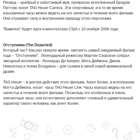
Ричард – храбрый и заботливый муж, прекрасно исполненный Брэдом
Питтом, носит TAG Heuer Carrera. Эти спортивные, и в то же время
изысканные часы можно видеть на его запястье в течение всего фильма.
Они отражают силу и внутреннюю природу этого персонажа.
"Вавилон" будет идти в кинотеатрах США с 10 ноября 2006 года.
Oтступники (The Departed)
Который час? Как раз пришло время смотреть самый ожидаемый фильм
года – "Отступники". Легендарный режиссер Мартин Скорсезе собрал
звездный коллектив - Леонардо Ди Каприо, Мэта Деймона, Джека
Николсона и Алека Болдуина – для съемок в своей новой криминальной
драме.
TAG Heuer – в центре действия этого фильма. Агент Колин, в исполнении
Мэтта Деймона, носит часы TAG Heuer Link. Часы хорошо видны на его
запястье в течение всего фильма. Поскольку это особенные и очень
элегантные часы, они естественно дополняют сложный и удивительный
характер такого человека, как агент Колин.