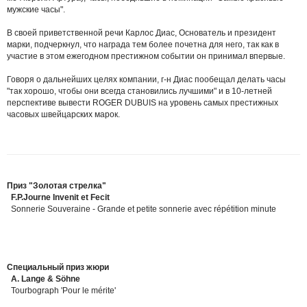
мужские часы".
В своей приветственной речи Карлос Диас, Основатель и президент
марки, подчеркнул, что награда тем более почетна для него, так как в
участие в этом ежегодном престижном событии он принимал впервые.
Говоря о дальнейших целях компании, г-н Диас пообещал делать часы
"так хорошо, чтобы они всегда становились лучшими" и в 10-летней
перспективе вывести ROGER DUBUIS на уровень самых престижных
часовых швейцарских марок.
Приз "Золотая стрелка"
F.P.Journe Invenit et Fecit
Sonnerie Souveraine - Grande et petite sonnerie avec répétition minute
Специальный приз жюри
A. Lange & Söhne
Tourbograph 'Pour le mérite'