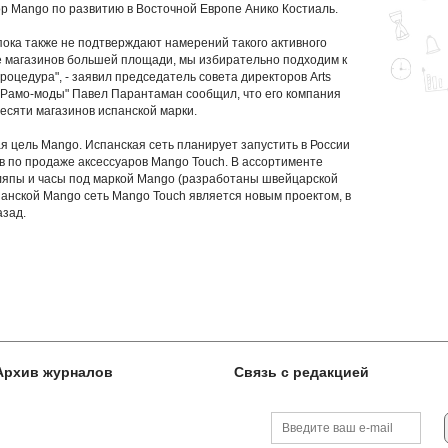
тор Mango по развитию в Восточной Европе Анико Костиаль.
ка также не подтверждают намерений такого активного
е магазинов большей площади, мы избирательно подходим к
роцедура", - заявил председатель совета директоров Arts
 "Рамо-моды" Павел Парантаман сообщил, что его компания
есяти магазинов испанской марки.
я цель Mango. Испанская сеть планирует запустить в России
ов по продаже аксессуаров Mango Touch. В ассортименте
шляпы и часы под маркой Mango (разработаны швейцарской
панской Mango сеть Mango Touch является новым проектом, в
азад.
Архив журналов
Связь с редакцией