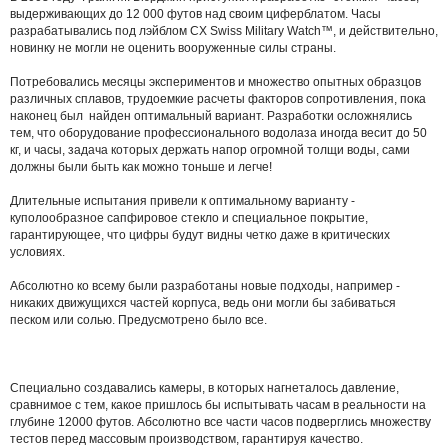
выдерживающих до 12 000 футов над своим циферблатом. Часы
разрабатывались под лэйблом CX Swiss Military Watch™, и действительно,
новинку не могли не оценить вооруженные силы страны.
Потребовались месяцы экспериментов и множество опытных образцов
различных сплавов, трудоемкие расчеты факторов сопротивления,
пока
наконец был найден оптимальный вариант. Разработки осложнялись
тем, что оборудование профессионального водолаза иногда весит до 50
кг, и часы, задача которых держать напор огромной толщи воды, сами
должны были быть как можно тоньше и легче!
Д
лительные испытания привели к оптимальному варианту -
куполообразное сапфировое стекло и специальное покрытие,
гарантирующее, что цифры будут видны четко даже в критических
условиях.
Абсолютно ко всему были разработаны новые подходы, например -
никаких движущихся частей корпуса, ведь они могли бы забиваться
песком или солью. Предусмотрено было все.
Специально создавались камеры, в которых нагнеталось давление,
сравнимое с тем, какое пришлось бы испытывать часам в реальности на
глубине 12000 футов. Абсолютно все части часов подверглись множеству
тестов перед массовым производством, гарантируя качество.