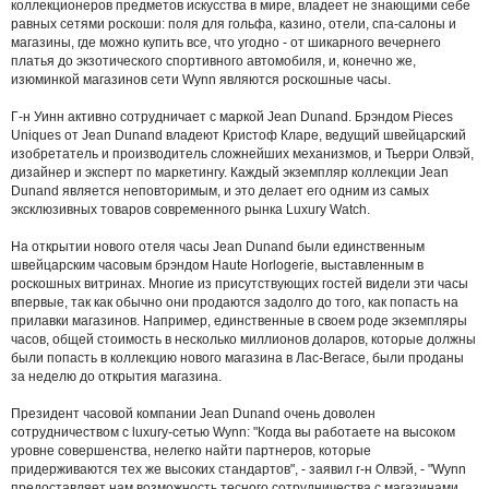
коллекционеров предметов искусства в мире, владеет не знающими себе
равных сетями роскоши: поля для гольфа, казино, отели, спа-салоны и
магазины, где можно купить все, что угодно - от шикарного вечернего
платья до экзотического спортивного автомобиля, и, конечно же,
изюминкой магазинов сети Wynn являются роскошные часы.
Г-н Уинн активно сотрудничает с маркой Jean Dunand. Брэндом Pieces
Uniques от Jean Dunand владеют Кристоф Кларе, ведущий швейцарский
изобретатель и производитель сложнейших механизмов, и Тьерри Олвэй,
дизайнер и эксперт по маркетингу. Каждый экземпляр коллекции Jean
Dunand является неповторимым, и это делает его одним из самых
эксклюзивных товаров современного рынка Luxury Watch.
На открытии нового отеля часы Jean Dunand были единственным
швейцарским часовым брэндом Haute Horlogerie, выставленным в
роскошных витринах. Многие из присутствующих гостей видели эти часы
впервые, так как обычно они продаются задолго до того, как попасть на
прилавки магазинов. Например, единственные в своем роде экземпляры
часов, общей стоимость в несколько миллионов доларов, которые должны
были попасть в коллекцию нового магазина в Лас-Вегасе, были проданы
за неделю до открытия магазина.
Президент часовой компании Jean Dunand очень доволен
сотрудничеством с luxury-сетью Wynn: "Когда вы работаете на высоком
уровне совершенства, нелегко найти партнеров, которые
придерживаются тех же высоких стандартов", - заявил г-н Олвэй, - "Wynn
предоставляет нам возможность тесного сотрудничества с магазинами