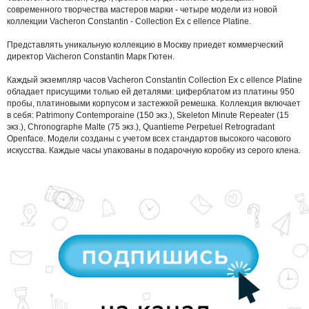
современного творчества мастеров марки - четыре модели из новой
коллекции Vacheron Constantin - Collection Ex с ellence Platine.
Представлять уникальную коллекцию в Москву приедет коммерческий
директор Vacheron Constantin Марк Гютен.
Каждый экземпляр часов Vacheron Constantin Collection Ex с ellence Platine
обладает присущими только ей деталями: циферблатом из платины 950
пробы, платиновыми корпусом и застежкой ремешка. Коллекция включает
в себя: Patrimony Contemporaine (150 экз.), Skeleton Minute Repeater (15
экз.), Chronographe Malte (75 экз.), Quantieme Perpetuel Retrogradant
Openface. Модели созданы с учетом всех стандартов высокого часового
искусства. Каждые часы упакованы в подарочную коробку из серого клена.