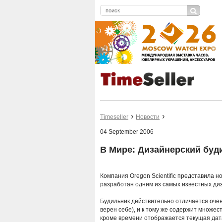
Timeseller
Новости
04 September 2006
В Мире: Дизайнерский буд
Компания Oregon Scientific представила н
разработан одним из самых известных ди
Будильник действительно отличается оче
верен себе), и к тому же содержит множе
кроме времени отображается текущая дат