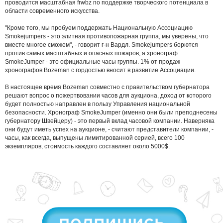
проводится масштабная frwbz по поддержке творческого потенциала в
области современного искусства.
"Кроме того, мы пробуем поддержать Национальную Ассоциацию
Smokejumpers - это элитная противопожарная группа, мы уверены, что
вместе многое сможем", - говорит г-н Вардл. Smokejumpers борются
против самых масштабных и опасных пожаров, а хронограф
SmokeJumper - это официальные часы группы. 1% от продаж
хронографов Bozeman с гордостью вносит в развитие Ассоциации.
В настоящее время Bozeman совместно с правительством губернатора
решают вопрос о пожертвовании часов для аукциона, доход от которого
будет полностью направлен в пользу Управления национальной
безопасности. Хронограф SmokeJumper (именно они были преподнесены
губернатору Швейцеру) - это первый вклад часовой компании. Наверняка
они будут иметь успех на аукционе, - считают представители компании, -
часы, как всегда, выпущены лимитированной серией, всего 100
экземпляров, стоимость каждого составляет около 5000$.