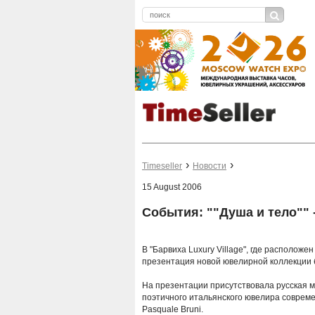
Timeseller
Новости
15 August 2006
События: ""Душа и тело"" 
В "Барвиха Luxury Village", где расположе
презентация новой ювелирной коллекции бр
На презентации присутствовала русская м
поэтичного
итальянского ювелира совреме
Pasquale Bruni.