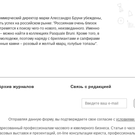
оммерческий директор марки Алессандро Бруни убеждены,
ть успех на российском рынке: "Россиянам очень близок
стремятся к поиску чего-то нового, неизведанного. Именно
– можно найти в коллекциях Pasquale Bruni. Кроме того, в
 молодежи, поэтому наряду с бриллиантами и сапфирами
ные камни – розовый и желтый кварц, голубые топазы".
Архив журналов
Связь с редакцией
Отправляя данную форму, вы подтверждаете свое согласие с
условиями
ресованный профессионалам часового и ювелирного бизнеса. Статьи о часо
асовых выставок и презентаций, on-line консультации юриста, профессиона