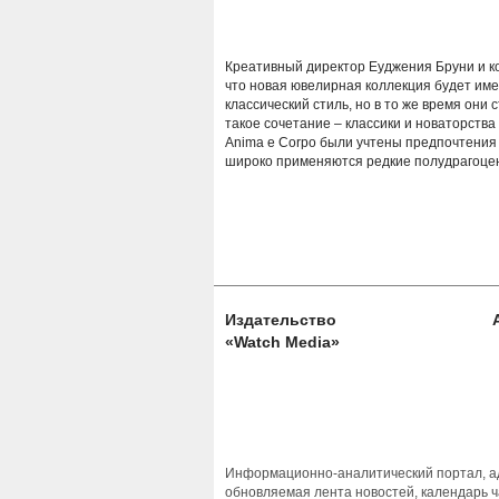
Креативный директор Еуджения Бруни и к
что новая ювелирная коллекция будет име
классический стиль, но в то же время они 
такое сочетание – классики и новаторства 
Anima e Corpo были учтены предпочтения
широко
применяются редкие полудрагоцен
Издательство
«Watch Media»
Информационно-аналитический портал, ад
обновляемая лента новостей, календарь ч