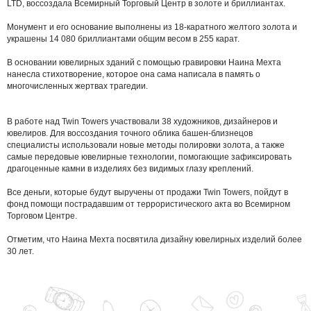
LTD, воссоздала Всемирный Торговый Центр в золоте и бриллиантах.
Монумент и его основание выполнены из 18-каратного желтого золота и
украшены 14 080 бриллиантами общим весом в 255 карат.
В основании ювелирных зданий с помощью гравировки Наина Мехта
нанесла стихотворение, которое она сама написала в память о
многочисленных жертвах трагедии.
В работе над Twin Towers участвовали 38 художников, дизайнеров и
ювелиров. Для воссоздания точного облика башен-близнецов
специалисты использовали новые методы полировки золота, а также
самые передовые ювелирные технологии, помогающие зафиксировать
драгоценные камни в изделиях без видимых глазу креплений.
Все деньги, которые будут выручены от продажи Twin Towers, пойдут в
фонд помощи пострадавшим от террористического акта во Всемирном
Торговом Центре.
Отметим, что Наина Мехта посвятила дизайну ювелирных изделий более
30 лет.