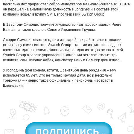
несколько лет проработал сейлс-менеджером на Girard-Perregaux. В 1976
он перешел на аналогичную должность в Longines и в составе этой
компании вошел в группу SMH, впоследствии Swatch Group.
В 1996 году Симонис получил руководство над часовой маркой Pierre
Balmain, а также кресло в Совете Управления Группы.
Джерри Симонис являлся одним из старейших работников компании,
стоявших у самих истоков Swatch Group. - многие из них в последнее
время выходят на пенсию. Фактически, сегодня из отцов-основателей
Swatch Group в совете управлления компании осталось только три
человека: сам Николас Хайек, Ханспетер Ренч и Вальтер фон Кэнел.
У господина фон Кэнела, кстати, 1 сентября день рождения – ему
исполняется 65 лет. Это не только круглая дата, но и несколько
тревожная – именно таков официальный пенсионный возраст в
Швейцарии.