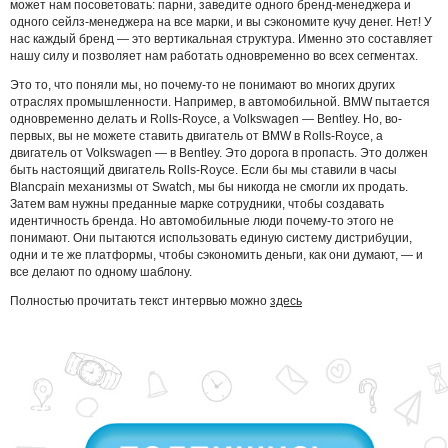
может нам посоветовать: парни, заведите одного бренд-менеджера и
одного сейлз-менеджера на все марки, и вы сэкономите кучу денег. Нет! У
нас каждый бренд — это вертикальная структура. Именно это составляет
нашу силу и позволяет нам работать одновременно во всех сегментах.
Это то, что поняли мы, но почему-то не понимают во многих других
отраслях промышленности. Например, в автомобильной. BMW пытается
одновременно делать и Rolls-Royce, а Volkswagen — Bentley. Но, во-
первых, вы не можете ставить двигатель от BMW в Rolls-Royce, а
двигатель от Volkswagen — в Bentley. Это дорога в пропасть. Это должен
быть настоящий двигатель Rolls-Royce. Если бы мы ставили в часы
Blancpain механизмы от Swatch, мы бы никогда не смогли их продать.
Затем вам нужны преданные марке сотрудники, чтобы создавать
идентичность бренда. Но автомобильные люди почему-то этого не
понимают. Они пытаются использовать единую систему дистрибуции,
одни и те же платформы, чтобы сэкономить деньги, как они думают, — и
все делают по одному шаблону.
Полностью прочитать текст интервью можно
здесь