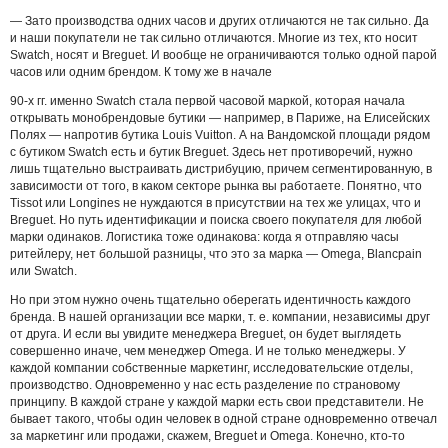
— Зато производства одних часов и других отличаются не так сильно. Да
и наши покупатели не так сильно отличаются. Многие из тех, кто носит
Swatch, носят и Breguet. И вообще не ограничиваются только одной парой
часов или одним брендом. К тому же в начале
90-х гг. именно Swatch стала первой часовой маркой, которая начала
открывать монобрендовые бутики — например, в Париже, на Елисейских
Полях — напротив бутика Louis Vuitton. А на Вандомской площади рядом
с бутиком Swatch есть и бутик Breguet. Здесь нет противоречий, нужно
лишь тщательно выстраивать дистрибуцию, причем сегментированную, в
зависимости от того, в каком секторе рынка вы работаете
.
Понятно, что
Tissot или Longines не нуждаются в присутствии на тех же улицах, что и
Breguet. Но путь идентификации и поиска своего покупателя для любой
марки одинаков. Логистика тоже одинакова: когда я отправляю часы
ритейлеру, нет большой разницы, что это за марка — Omega, Blancpain
или Swatch.
Но при этом нужно очень тщательно оберегать идентичность каждого
бренда. В нашей организации все марки, т. е. компании, независимы друг
от друга. И если вы увидите менеджера Breguet, он будет выглядеть
совершенно иначе, чем менеджер Omega. И не только менеджеры. У
каждой компании собственные маркетинг, исследовательские отделы,
производство. Одновременно у нас есть разделение по страновому
принципу. В каждой стране у каждой марки есть свои представители. Не
бывает такого, чтобы один человек в одной стране одновременно отвечал
за маркетинг или продажи, скажем, Breguet и Omega. Конечно, кто-то