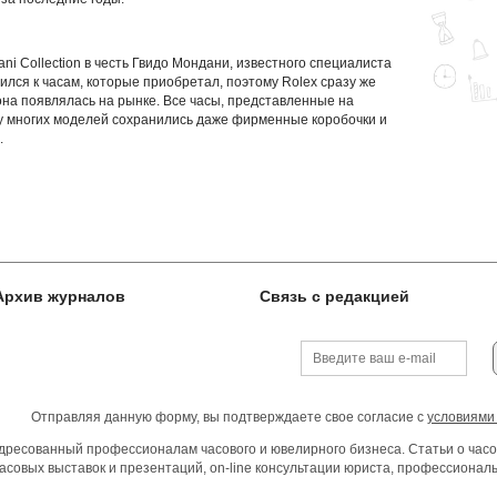
i Collection в честь Гвидо Мондани, известного специалиста
ился к часам, которые приобретал, поэтому Rolex сразу же
она появлялась на рынке. Все часы, представленные на
 у многих моделей сохранились даже фирменные коробочки и
.
Архив журналов
Связь с редакцией
Отправляя данную форму, вы подтверждаете свое согласие с
условиями
ресованный профессионалам часового и ювелирного бизнеса. Статьи о часо
асовых выставок и презентаций, on-line консультации юриста, профессиона