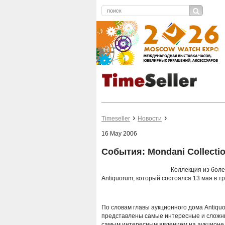
Timeseller
Новости
16 May 2006
События: Mondani Collect
Коллекция из боле
Antiquorum, который состоялся 13 мая в т
По словам главы аукционного дома Antiquo
представлены самые интересные и сложные
самым интересным явлением на аукционе 