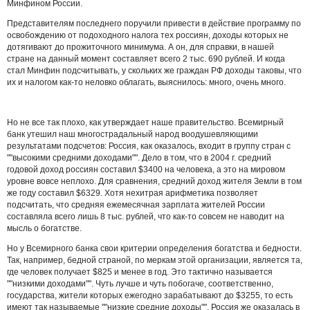
Минфином России.
Представителям последнего поручили привести в действие программу по
освобождению от подоходного налога тех россиян, доходы которых не
дотягивают до прожиточного минимума. А он, для справки, в нашей
стране на данный момент составляет всего 2 тыс. 690 рублей. И когда
стал Минфин подсчитывать, у скольких же граждан РФ доходы таковы, что
их и налогом как-то неловко облагать, выяснилось: много, очень много.
Но не все так плохо, как утверждает наше правительство. Всемирный
банк утешил наш многострадальный народ воодушевляющими
результатами подсчетов: Россия, как оказалось, входит в группу стран с
""высокими средними доходами"". Дело в том, что в 2004 г. средний
годовой доход россиян составил $3400 на человека, а это на мировом
уровне вовсе неплохо. Для сравнения, средний доход жителя Земли в том
же году составил $6329. Хотя нехитрая арифметика позволяет
подсчитать, что средняя ежемесячная зарплата жителей России
составляла всего лишь 8 тыс. рублей, что как-то совсем не наводит на
мысль о богатстве.
Но у Всемирного банка свои критерии определения богатства и бедности.
Так, например, бедной страной, по меркам этой организации, является та,
где человек получает $825 и менее в год. Это тактично называется
""низкими доходами"". Чуть лучше и чуть побогаче, соответственно,
государства, жители которых ежегодно зарабатывают до $3255, то есть
имеют так называемые ""низкие средние доходы"". Россия же оказалась в