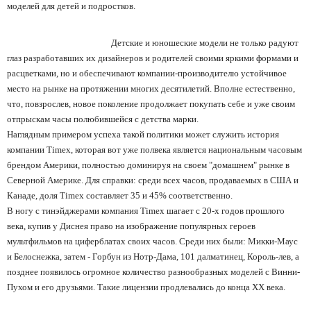
моделей для детей и подростков.
Детские и юношеские модели не только радуют
глаз разработавших их дизайнеров и родителей своими яркими формами и
расцветками, но и обеспечивают компании-производителю устойчивое
место на рынке на протяжении многих десятилетий. Вполне естественно,
что, повзрослев, новое поколение продолжает покупать себе и уже своим
отпрыскам часы полюбившейся с детства марки.
Наглядным примером успеха такой политики может служить история
компании Timex, которая вот уже полвека является национальным часовым
брендом Америки, полностью доминируя на своем "домашнем" рынке в
Северной Америке. Для справки: среди всех часов, продаваемых в США и
Канаде, доля Timex составляет 35 и 45% соответственно.
В ногу с тинэйджерами компания Timex шагает с 20-х годов прошлого
века, купив у Диснея право на изображение популярных героев
мультфильмов на циферблатах своих часов. Среди них были: Микки-Маус
и Белоснежка, затем - Горбун из Нотр-Дама, 101 далматинец, Король-лев, а
позднее появилось огромное количество разнообразных моделей с Винни-
Пухом и его друзьями. Такие лицензии продлевались до конца ХХ века.