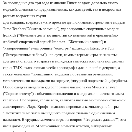
За прошедшие два-три года компания Timex создала довольно много
моделей, специально предназначенных как для детей, так и подростков
разных возрастных групп.
Для младших возрастов - это простые для понимания стрелочные модели
Time Teacher ("Учитель времени"), ударопрочные спортивные модели
Ironkids ("Железные дети" по аналогии со знаменитой и чрезвычайно
любимой спортивной серией Ironman - "Железный человек") и
"навороченные" электронные "монстры" коллекции Interactive Fun
("Интерактивные забавы") - по сути, компьютерные игры на запястье.
Для детей старшего возраста и молодежи выпускается очень популярная
серия TMX, включающая в себя хронографы для юношей и девушек, а
также коллекции "прикольных" моделей с объемными ремешками,
металлическими накладками на корпусе, фигурной подсветкой циферблата.
Особо следует выделить ударопрочные часы-оракул Mystery answer
("Спроси-отвечу") в обычном исполнении и в виде альпинистского замка-
карабина. Последние, кроме того, являются частью экипировки отважной
авантюристки Лары Крофт - главного персонажа компьютерной игры
"Расхитители могил" и вышедшего позднее фильма с одноименным
названием. В трудные моменты игры на вопрос "Что делать дальше?", эти
часы дают один из 24 записанных в памяти ответов, выбираемых