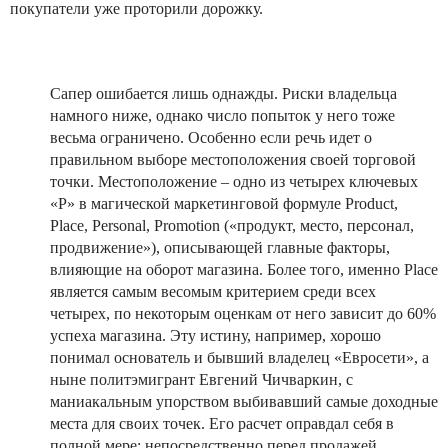
покупатели уже проторили дорожку.
Сапер ошибается лишь однажды. Риски владельца
намного ниже, однако число попыток у него тоже
весьма ограничено. Особенно если речь идет о
правильном выборе местоположения своей торговой
точки. Местоположение – одно из четырех ключевых
«Р» в магической маркетинговой формуле Product,
Place, Personal, Promotion («продукт, место, персонал,
продвижение»), описывающей главные факторы,
влияющие на оборот магазина. Более того, именно Place
является самым весомым критерием среди всех
четырех, по некоторым оценкам от него зависит до 60%
успеха магазина. Эту истину, например, хорошо
понимал основатель и бывший владелец «Евросети», а
ныне политэмигрант Евгений Чичваркин, с
маниакальным упорством выбивавший самые доходные
места для своих точек. Его расчет оправдал себя в
полной мере: непосредственно перед продажей,