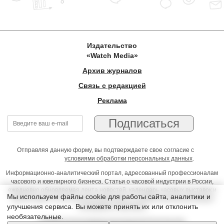
Издательство
«Watch Media»
Архив журналов
Связь с редакцией
Реклама
Отправляя данную форму, вы подтверждаете свое согласие с
условиями обработки персональных данных
.
Информационно-аналитический портал, адресованный профессионалам
часового и ювелирного бизнеса. Статьи о часовой индустрии в России,
ежедневно обновляемая лента новостей, календарь часовых выставок и
Мы используем файлы cookie для работы сайта, аналитики и
презентаций, on-line консультации юриста, профессиональный форум
улучшения сервиса. Вы можете принять их или отклонить
часовщиков и ювелиров
необязательные.
Условия использования материалов Издательства