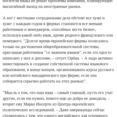
носителя языка не решат проблемы компании, планирующей
масштабный выход на иностранные рынки.
А вот с местными сотрудниками дела обстоят все хуже и
хуже: с каждым годом в фирмах становится все меньше
работников и менеджеров, способных вести бизнес,
используя какой-либо язык, кроме родного французского или
немецкого. "Долгое время европейские фирмы полагались
только на достижения общеобразовательной системы,
приглашая работников "со знанием языков", если это просто
написано у них в дипломе, – сетует Орбан. – А надо активно
инвестировать в создание собственной системы языкового
образования, в конце концов, организовывать курсы русского
или китайского мандаринского при фирме, если она
собирается серьезно работать на этих рынках".
"Мысль о том, что наш язык – самый главный, пусть его учат
другие, если им нужно, никого еще до добра не доводила, -
вторит ему Марко Инсерти из Центра европейских
политических исследований. – Даже американцы сейчас
столкнулись с тем, что одного английского для успешного