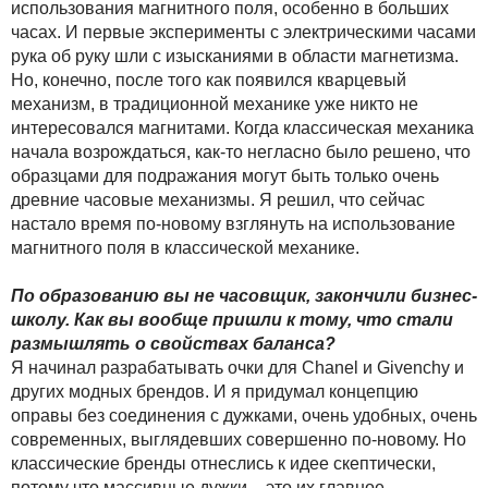
использования магнитного поля, особенно в больших
часах. И первые эксперименты с электрическими часами
рука об руку шли с изысканиями в области магнетизма.
Но, конечно, после того как появился кварцевый
механизм, в традиционной механике уже никто не
интересовался магнитами. Когда классическая механика
начала возрождаться, как-то негласно было решено, что
образцами для подражания могут быть только очень
древние часовые механизмы. Я решил, что сейчас
настало время по-новому взглянуть на использование
магнитного поля в классической механике.
По образованию вы не часовщик, закончили бизнес-
школу. Как вы вообще пришли к тому, что стали
размышлять о свойствах баланса?
Я начинал разрабатывать очки для Chanel и Givenchy и
других модных брендов. И я придумал концепцию
оправы без соединения с дужками, очень удобных, очень
современных, выглядевших совершенно по-новому. Но
классические бренды отнеслись к идее скептически,
потому что массивные дужки – это их главное