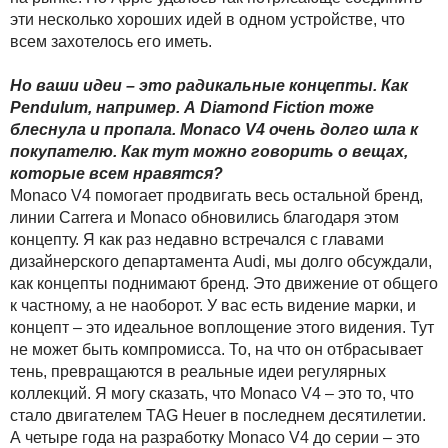
эти несколько хороших идей в одном устройстве, что
всем захотелось его иметь.
Но ваши идеи – это радикальные концепты. Как
Pendulum, например. А Diamond Fiction тоже
блеснула и пропала. Monaco V4 очень долго шла к
покупателю. Как тут можно говорить о вещах,
которые всем нравятся?
Monaco V4 помогает продвигать весь остальной бренд,
линии Carrera и Monaco обновились благодаря этом
концепту. Я как раз недавно встречался с главами
дизайнерского департамента Audi, мы долго обсуждали,
как концепты поднимают бренд. Это движение от общего
к частному, а не наоборот. У вас есть видение марки, и
концепт – это идеальное воплощение этого видения. Тут
не может быть компромисса. То, на что он отбрасывает
тень, превращаются в реальные идеи регулярных
коллекций. Я могу сказать, что Monaco V4 – это то, что
стало двигателем TAG Heuer в последнем десятилетии.
А четыре года на разработку Monaco V4 до серии – это