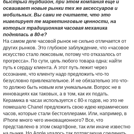
быстрый турбийон, при этом компания еще и
осваивает новые рынки тех же аксессуаров и
мобильных. Вы сами не считаете, что это
нивелирует те маркетинговые ценности, на
которых традиционная часовая механика
поднялась в 80-е?
На самом деле часовой рынок не сильно отличается от
других рынков. Это глубокое заблуждение, что «часовое
искусство стало люксовым, потому что отказалось от
прогресса». По сути, цель любого товара одна: найти
путь к сердцу клиента. А этот путь лежит через
осознание, что клиенту надо предложить что-то
безусловно привлекательное. И не обязательно это что-
то должно быть новым или уникальным. Вопрос не в
инновациях как таковых, а в том, как их подать.
Керамика в часах используется с 80-х годов, но это не
помешало Chanel предложить свою идею керамических
часов, которые стали бестселлерами. Или, например, в
iPhone много чего инновационного? Все, что
представлено в этом смартфоне, так или иначе известно
на рынке. Но Apple удалось так потрясающе соединить