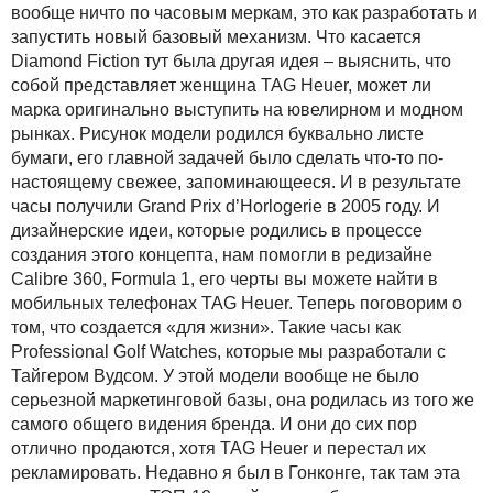
вообще ничто по часовым меркам, это как разработать и
запустить новый базовый механизм. Что касается
Diamond Fiction тут была другая идея – выяснить, что
собой представляет женщина TAG Heuer, может ли
марка оригинально выступить на ювелирном и модном
рынках. Рисунок модели родился буквально листе
бумаги, его главной задачей было сделать что-то по-
настоящему свежее, запоминающееся. И в результате
часы получили Grand Prix d’Horlogerie в 2005 году. И
дизайнерские идеи, которые родились в процессе
создания этого концепта, нам помогли в редизайне
Calibre 360, Formula 1, его черты вы можете найти в
мобильных телефонах TAG Heuer. Теперь поговорим о
том, что создается «для жизни». Такие часы как
Professional Golf Watches, которые мы разработали с
Тайгером Вудсом. У этой модели вообще не было
серьезной маркетинговой базы, она родилась из того же
самого общего видения бренда. И они до сих пор
отлично продаются, хотя TAG Heuer и перестал их
рекламировать. Недавно я был в Гонконге, так там эта