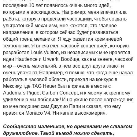
последние 10 лет появилось очень много идей,
которыми я восхищаюсь. Например, меня впечатлила
работа, которую проделали часовщики, чтобы создать
ультратонкий механизм, мне кажется, это главное
направление, в котором сейчас будет развиваться
общий тренд механики. Я жду развития кремниевой
технологии. Я впечатлен часовой концепцией, которую
разработал Louis Vuitton, из независимых мне нравятся
идеи Hautlence и Urwerk. Вообще, как вы знаете, часовой
мир – очень маленький, в нем все друг друга знают и
очень уважают. Например, я помню, что когда еще начал
работать в часовой области, приехал на конкурс в
Мексику, где TAG Heuer был в финале вместе с
Audemars Piguet Carbon Concept, и к моему искреннему
удивлению мы победили! И на ужине после награждения
ко мне подошел сам Джулио Папи и сказал, что ему
нравятся Monaco V4. Ни капли высокомерия.
Сообщество маленькое, но временами не слишком
дружелюбное. Такой вывод можно сделать,