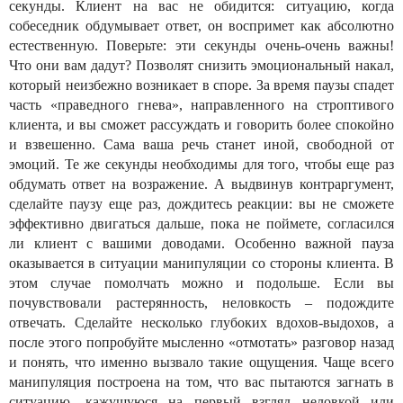
секунды. Клиент на вас не обидится: ситуацию, когда
собеседник обдумывает ответ, он воспримет как абсолютно
естественную. Поверьте: эти секунды очень-очень важны!
Что они вам дадут? Позволят снизить эмоциональный накал,
который неизбежно возникает в споре. За время паузы спадет
часть «праведного гнева», направленного на строптивого
клиента, и вы сможет рассуждать и говорить более спокойно
и взвешенно. Сама ваша речь станет иной, свободной от
эмоций. Те же секунды необходимы для того, чтобы еще раз
обдумать ответ на возражение. А выдвинув контраргумент,
сделайте паузу еще раз, дождитесь реакции: вы не сможете
эффективно двигаться дальше, пока не поймете, согласился
ли клиент с вашими доводами. Особенно важной пауза
оказывается в ситуации манипуляции со стороны клиента. В
этом случае помолчать можно и подольше. Если вы
почувствовали растерянность, неловкость – подождите
отвечать. Сделайте несколько глубоких вдохов-выдохов, а
после этого попробуйте мысленно «отмотать» разговор назад
и понять, что именно вызвало такие ощущения. Чаще всего
манипуляция построена на том, что вас пытаются загнать в
ситуацию, кажущуюся на первый взгляд неловкой или