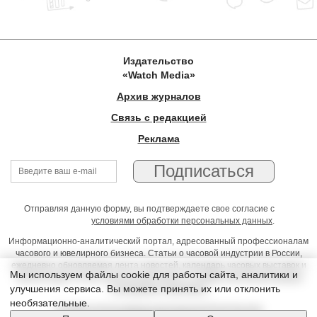
Издательство
«Watch Media»
Архив журналов
Связь с редакцией
Реклама
Отправляя данную форму, вы подтверждаете свое согласие с
условиями обработки персональных данных
.
Информационно-аналитический портал, адресованный профессионалам
часового и ювелирного бизнеса. Статьи о часовой индустрии в России,
ежедневно обновляемая лента новостей, календарь часовых выставок и
Мы используем файлы cookie для работы сайта, аналитики и
презентаций, on-line консультации юриста, профессиональный форум
улучшения сервиса. Вы можете принять их или отклонить
часовщиков и ювелиров
необязательные.
Условия использования материалов Издательства