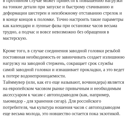
в противном случае может привести к повышению нагрузки
на тонкие детали при запуске и быстрому стачиванию и
деформации шестерен и неизбежному отставанию стрелок и
в конце концов к поломке. Точно настроить такие параметры
как календари и лунные фазы при остановке часов весьма
трудно, а подчас и вовсе невозможно без обращения в
мастерскую.
Кроме того, в случае соединения заводной головки резьбой
постоянная необходимость ее завинчивать создает излишнюю
нагрузку на заводной стержень, сокращает срок службы
самой заводной головки и изнашивает прокладки, а это ведет
к потере водонепроницаемости.
Тайммувер (или, как его еще называют, вочвиндера) является
на европейском часовом рынке привычным и необходимым
аксессуаром к часам с автоподзаводом (как, например,
хьюмидор - для хранения сигар). Для российского
потребителя, чья культура ношения часов с автоподзаводом
еще весьма молода, это новшество остается пока экзотикой.