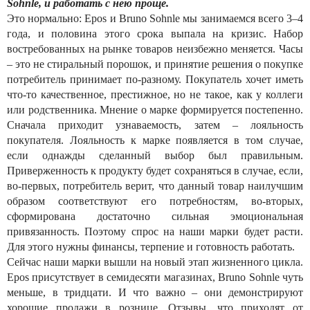
Sohnle, и работать с нею проще.
Это нормально: Epos и Bruno Sohnle мы занимаемся всего 3–4
года, и половина этого срока выпала на кризис. Набор
востребованных на рынке товаров неизбежно меняется. Часы
– это не стиральный порошок, и принятие решения о покупке
потребитель принимает по-разному. Покупатель хочет иметь
что-то качественное, престижное, но не такое, как у коллеги
или родственника. Мнение о марке формируется постепенно.
Сначала приходит узнаваемость, затем – лояльность
покупателя. Лояльность к марке появляется в том случае,
если однажды сделанный выбор был правильным.
Приверженность к продукту будет сохраняться в случае, если,
во-первых, потребитель верит, что данный товар наилучшим
образом соответствуют его потребностям, во-вторых,
сформирована достаточно сильная эмоциональная
привязанность. Поэтому спрос на наши марки будет расти.
Для этого нужны финансы, терпение и готовность работать.
Сейчас наши марки вышли на новый этап жизненного цикла.
Epos присутствует в семидесяти магазинах, Bruno Sohnle чуть
меньше, в тридцати. И что важно – они демонстрируют
хорошие продажи в рознице. Отзывы, что приходят от