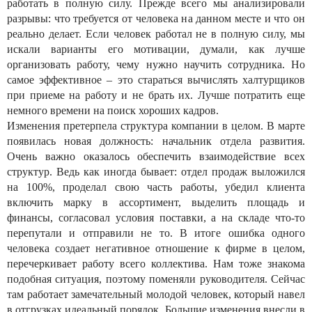
работать в полную силу. Прежде всего мы анализировали
разрывы: что требуется от человека на данном месте и что он
реально делает. Если человек работал не в полную силу, мы
искали варианты его мотивации, думали, как лучше
организовать работу, чему нужно научить сотрудника. Но
самое эффективное – это стараться вычислять халтурщиков
при приеме на работу и не брать их. Лучше потратить еще
немного времени на поиск хороших кадров.
Изменения претерпела структура компании в целом. В марте
появилась новая должность: начальник отдела развития.
Очень важно оказалось обеспечить взаимодействие всех
структур. Ведь как иногда бывает: отдел продаж выложился
на 100%, проделал свою часть работы, убедил клиента
включить марку в ассортимент, выделить площадь и
финансы, согласовал условия поставки, а на складе что-то
перепутали и отправили не то. В итоге ошибка одного
человека создает негативное отношение к фирме в целом,
перечеркивает работу всего коллектива. Нам тоже знакома
подобная ситуация, поэтому поменяли руководителя. Сейчас
там работает замечательный молодой человек, который навел
в отгрузках идеальный порядок. Большие изменения внесли в