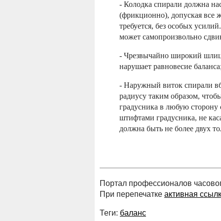
-
Колодка спирали должна нас
(фрикционно), допуская все ж
требуется, без особых усилии
может самопроизвольно сдвин
-
Чрезвычайно широкий шлиц 
нарушает равновесие баланса
-
Наружный виток спирали вб
радиусу таким образом, чтоб
градусника в любую сторону 
штифтами градусника, не кас
должна быть не более двух т
Портал профессионалов часового
При перепечатке
активная ссыл
Теги:
баланс