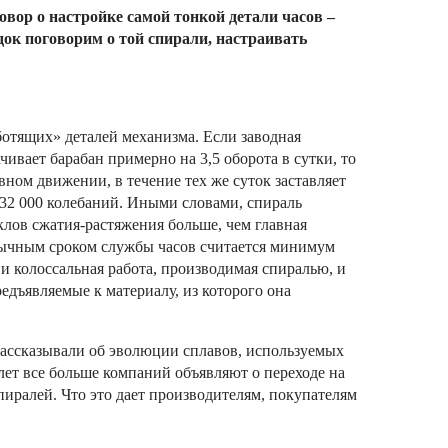
ор о настройке самой тонкой детали часов –
док поговорим о той спирали, настраивать
отящих» деталей механизма. Если заводная
чивает барабан примерно на 3,5 оборота в сутки, то
вном движении, в течение тех же суток заставляет
32 000 колебаний. Иными словами, спираль
клов сжатия-растяжения больше, чем главная
бычным сроком службы часов считается минимум
̆ и колоссальная работа, производимая спиралью, и
едъявляемые к материалу, из которого она
рассказывали об эволюции сплавов, используемых
лет все больше компаний объявляют о переходе на
иралей. Что это дает производителям, покупателям