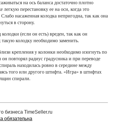
аживаться на ось баланса достаточно плотно
е легкую перестановку ее на оси, когда это
̆. Слабо насаженная колодка непригодна, так как она
уться в сторону.
колодки (если он есть) вреден, так как он
; такую колодку необходимо заменить.
лизи крепления у колонки необходимо изогнуть по
ы он повторял радиус градусника и при переводе
спираль находилась ровно в середине между
аясь того или другого штифта. «Игра» в штифтах
олщин спирали.
 бизнеса TimeSeller.ru
ка обязательна