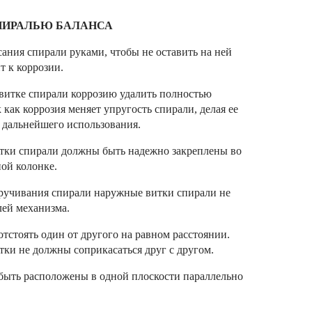
ПИРАЛЬЮ БАЛАНСА
сания спирали руками, чтобы не оставить на ней
т к коррозии.
витке спирали коррозию удалить полностью
 как коррозия меняет упругость спирали, делая ее
 дальнейшего использования.
итки спирали должны быть надежно закреплены во
ой колонке.
ручивания спирали наружные витки спирали не
лей механизма.
тстоять один от другого на равном расстоянии.
ки не должны соприкасаться друг с другом.
быть расположены в одной плоскости параллельно
.