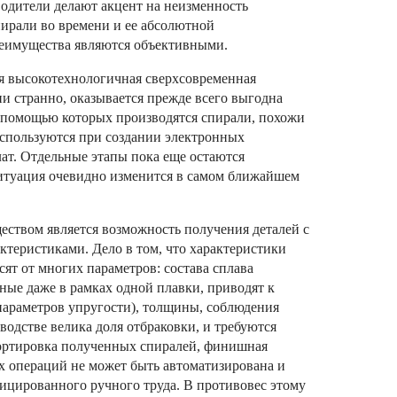
одители делают акцент на неизменность
ирали во времени и ее абсолютной
реимущества являются объективными.
я высокотехнологичная сверхсовременная
ни странно, оказывается прежде всего выгодна
с помощью которых производятся спирали, похожи
используются при создании электронных
ат. Отдельные этапы пока еще остаются
итуация очевидно изменится в самом ближайшем
твом является возможность получения деталей с
теристиками. Дело в том, что характеристики
сят от многих параметров: состава сплава
ные даже в рамках одной плавки, приводят к
араметров упругости), толщины, соблюдения
водстве велика доля отбраковки, и требуются
ортировка полученных спиралей, финишная
тих операций не может быть автоматизирована и
ицированного ручного труда. В противовес этому