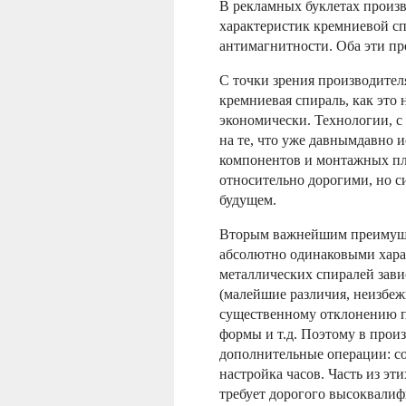
В рекламных буклетах произв
характеристик кремниевой сп
антимагнитности. Оба эти п
С точки зрения производител
кремниевая спираль, как это 
экономически. Технологии, 
на те, что уже давнымдавно 
компонентов и монтажных пл
относительно дорогими, но с
будущем.
Вторым важнейшим преимущес
абсолютно одинаковыми харак
металлических спиралей зави
(малейшие различия, неизбеж
существенному отклонению п
формы и т.д. Поэтому в произ
дополнительные операции: с
настройка часов. Часть из э
требует дорогого высоквалиф