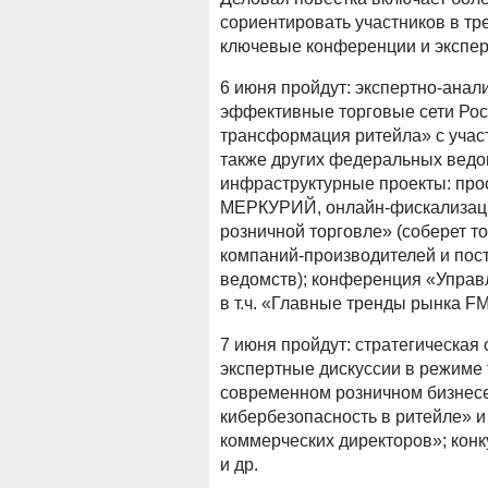
сориентировать участников в т
ключевые конференции и экспер
6 июня пройдут: экспертно-ана
эффективные торговые сети Ро
трансформация ритейла» с учас
также других федеральных ведо
инфраструктурные проекты: про
МЕРКУРИЙ, онлайн-фискализаци
розничной торговле» (соберет т
компаний-производителей и пос
ведомств); конференция «Управ
в т.ч. «Главные тренды рынка F
7 июня пройдут: стратегическая 
экспертные дискуссии в режиме ful
современном розничном бизнесе»
кибербезопасность в ритейле» и
коммерческих директоров»; ко
и др.