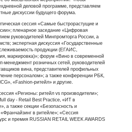
рехдневной деловой программе, представляем
тные дискуссии будущего форума.
литическая сессия «Самые быстрорастущие и
ссии»; пленарное заседание «Цифровая
тием руководителей Минпромторга России, а
мств; экспертная дискуссия «Государственные
слеживаемость продукции (ЕГАИС,
я, маркировка)»; форум «Вино в современной
оп-менеджмент розничных сетей, руководителей
тавщиков вина, представителей профильных
ление персоналом»; а также конференции РБК,
MCG», «Fashion-ритейл» и другие.
сессия «Регионы: ритейл vs производители»;
l day - Retail Best Practice, «ИТ в
, а также секции «Безопасность и
 «Франчайзинг в ритейле»; «Сессия
нкурс и премия RUSSIAN RETAIL WEEK AWARDS