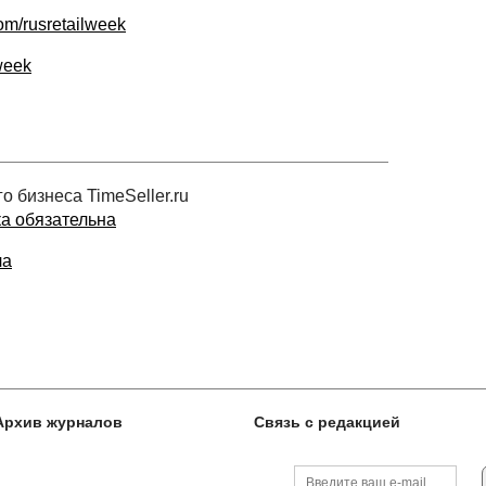
om/rusretailweek
lweek
 бизнеса TimeSeller.ru
ка обязательна
ла
Архив журналов
Связь с редакцией