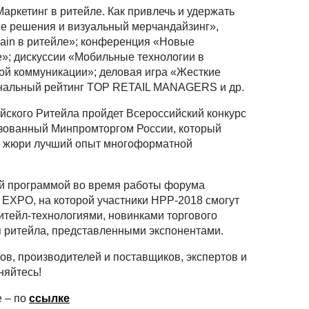
аркетинг в ритейле. Как привлечь и удержать
ие решения и визуальный мерчандайзинг»,
hain в ритейле»; конференция «Новые
е»; дискуссии «Мобильные технологии в
ой коммуникации»; деловая игра «Жесткие
ональный рейтинг TOP RETAIL MANAGERS и др.
йского Ритейла пройдет Всероссийский конкурс
изованный Минпромторгом России, который
го жюри лучший опыт многоформатной
й программой во время работы форума
EXPO, на которой участники НРР-2018 смогут
итейл-технологиями, новинками торгового
 ритейла, представленными экспонентами.
в, производителей и поставщиков, экспертов и
няйтесь!
 – по
ссылке