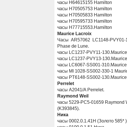
часы Н64615155 Hamilton
часы Н70505753 Hamilton
часы Н70505833 Hamilton
часы Н70595733 Hamilton
часы Н77715553.Hamilton
Maurice Lacroix
Часы AR57062 LC1148-PVY01-13
Phase de Lune.
часы LC1237-PVY11-130.Maurice 
часы LC1237-PVY13-130.Maurice 
часы LC6067-SS001-310.Maurice 
часы MI 1028-SS002-330-1 Mauric
часы PT6148-SS002-130.Maurice 
Perrelet
часы A2041/A Perrelet.
Raymond Weil
часы 5229-PC5-01659 Raymond W
(K393845).
Ника
часы 0002.0.1.41Н (Золото 585* )