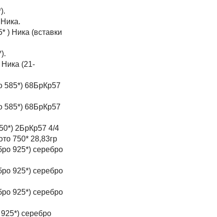
).
 Ника.
* ) Ника (вставки
).
 Ника (21-
о 585*) 68БрКр57
о 585*) 68БрКр57
50*) 2БрКр57 4/4
лото 750* 28,83гр
бро 925*) серебро
бро 925*) серебро
бро 925*) серебро
 925*) серебро