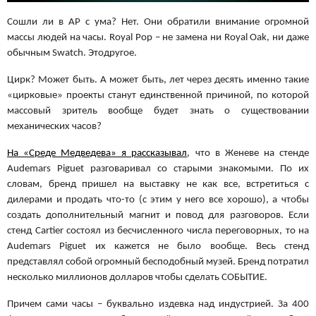
Сошли ли в AP с ума? Нет. Они обратили внимание огромной
массы людей на часы. Royal Pop – не замена ни Royal Oak, ни даже
обычным Swatch. Этодругое.
Цирк? Может быть. А может быть, лет через десять именно такие
«цирковые» проекты станут единственной причиной, по которой
массовый зритель вообще будет знать о существовании
механических часов?
На «Среде Медведева» я рассказывал
, что в Женеве на стенде
Audemars Piguet разговаривал со старыми знакомыми. По их
словам, бренд пришел на выставку не как все, встретиться с
дилерами и продать что-то (с этим у него все хорошо), а чтобы
создать дополнительный магнит и повод для разговоров. Если
стенд Cartier состоял из бесчисленного числа переговорных, то на
Audemars Piguet их кажется не было вообще. Весь стенд
представлял собой огромный бесподобный музей. Бренд потратил
несколько миллионов долларов чтобы сделать СОБЫТИЕ.
Причем сами часы – буквально издевка над индустрией. За 400