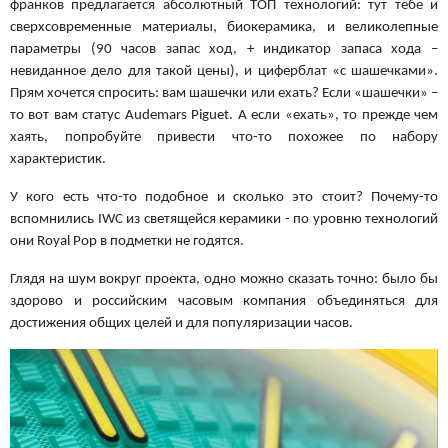
франков предлагается абсолютный ТОП технологий: тут тебе и
сверхсовременные материалы, биокерамика, и великолепные
параметры (90 часов запас ход, + индикатор запаса хода –
невиданное дело для такой цены), и циферблат «с шашечками».
Прям хочется спросить: вам шашечки или ехать? Если «шашечки» –
то вот вам статус Audemars Piguet. А если «ехать», то прежде чем
хаять, попробуйте привести что-то похожее по набору
характеристик.
У кого есть что-то подобное и сколько это стоит? Почему-то
вспомнились IWC из светящейся керамики - по уровню технологий
они Royal Pop в подметки не годятся.
Глядя на шум вокруг проекта, одно можно сказать точно: было бы
здорово и российским часовым компания объединяться для
достижения общих целей и для популяризации часов.