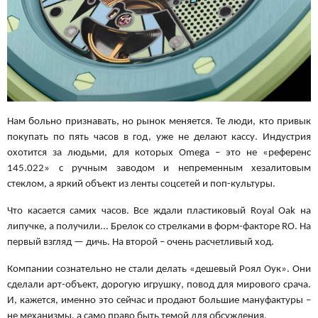
Нам больно признавать, но рынок меняется. Те люди, кто привык
покупать по пять часов в год, уже не делают кассу. Индустрия
охотится за людьми, для которых Omega – это не «референс
145.022» с ручным заводом и непременным хезалитовым
стеклом, а яркий объект из ленты соцсетей и поп-культуры.
Что касается самих часов. Все ждали пластиковый Royal Oak на
липучке, а получили... Брелок со стрелками в форм-факторе RO. На
первый взгляд — дичь. На второй – очень расчетливый ход.
Компании сознательно не стали делать «дешевый Роял Оук». Они
сделали арт-объект, дорогую игрушку, повод для мирового срача.
И, кажется, именно это сейчас и продают большие мануфактуры –
не механизмы, а само право быть темой для обсуждения.