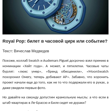
Royal Pop: билет в часовой цирк или событие?
Текст: Вячеслав Медведев
Похоже, коллаб Swatch и Audemars Piguet досрочно взял премию в
номинации «Хейт года». А может, и пятилетки. Часовые чаты
бурлят: «люкс умер», «бренд обесценили», «MoonSwatch
похоронил Омегу, теперь добивают AP». Забавно, что хоронить
проект начали еще до того, как не то что подержали его в руках, а
даже увидели первые фото.
Но давайте на секунду допустим крамольную мысль: а что если в
штаб-квартирах в Ле-Брассю и Биле сидят не дураки?