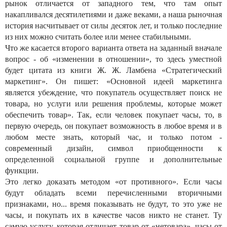
рынок отличается от западного тем, что там опыт
накапливался десятилетиями и даже веками, а наша рыночная
история насчитывает от силы десяток лет, и только последние
из них можно считать более или менее стабильными.
Что же касается второго варианта ответа на заданный вначале
вопрос - об «изменении в отношении», то здесь уместной
будет цитата из книги Ж. Ж. Ламбена «Стратегический
маркетинг». Он пишет: «Основной идеей маркетинга
является убеждение, что покупатель осуществляет поиск не
товара, но услуги или решения проблемы, которые может
обеспечить товар». Так, если человек покупает часы, то, в
первую очередь, он покупает возможность в любое время и в
любом месте знать, который час, и только потом -
современный дизайн, символ приобщенности к
определенной социальной группе и дополнительные
функции.
Это легко доказать методом «от противного». Если часы
будут обладать всеми перечисленными вторичными
признаками, но... время показывать не будут, то это уже не
часы, и покупать их в качестве часов никто не станет. Ту
самую услугу, которая отличает товар от «нетовара», часы от