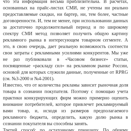
что эта информация весьма приблизительна. В расчетах,
основанных на прайс-листах СМИ, не учтены ни реально
предоставляемые скидки, ни бартер, ни, тем более, частные
договоренности. И, тем не менее, при использовании данных
за достаточно продолжительный период и по широкому
спектру СМИ метод позволяет получить общую картину
рекламного рынка в интересующем товарном сегменте. А
это, в свою очередь, дает реальную возможность соотнести
свои затраты с рекламными усилиями конкурентов. Мы уже
не раз публиковали в «Часовом бизнесе» статьи,
посвященные «раскладу сил» на рекламном рынке России,
основой для которых служили данные, полученные от RPRG
(см. №3-2000 и №4-2001).
Известно, что от количества рекламы зависит рыночная доля
товара в сознании покупателя. Поэтому с помощью учета
практики конкурирующих фирм можно примерно оценить
внимание потребителей, которое привлечет рекламируемый
вами товар, и, исходя из размеров предполагаемого
рекламного бюджета, определить, какую долю рынка в
сознании покупателя вы способны занять.
Третий способ: по остаточному принципу. По общему