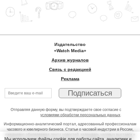
Издательство
«Watch Media»
Архив журналов
Связь с редакцией
Реклама
Отправляя данную форму, вы подтверждаете свое согласие с
условиями обработки персональных данных
.
Информационно-аналитический портал, адресованный профессионалам
часового и ювелирного бизнеса. Статьи о часовой индустрии в России,
ежедневно обновляемая лента новостей, календарь часовых выставок и
Мы используем файлы cookie для работы сайта, аналитики и
презентаций, on-line консультации юриста, профессиональный форум