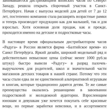
занимавшегося дистрибьюцией японских часов по Северо-
Западу, решила открыть сборочный участок в Санкт-
Петербурге. Начав с выпуска моделей для детей от 7 до 12
лет, постепенно компания стала расширять возрастные рамки
и теперь производит продукцию как для малышей, так и для
взрослых. Хотя основная доля продаж, как и прежде,
приходится именно на детские и подростковые часы.
В настоящее время официальным дистрибьютором часов
«Радуга» в России является фирма «Балтийское время» из
Санкт Петербурга. Яркий дизайн, широкий модельный ряд и
действительно невысокие цены (сейчас менее 1000 руб.за
штуку) быстро вывели «Радугу» в разряд палочек-
выручалочек для родителей, школ и значительной части
магазинов детских товаров в нашей стране. Потому что эти
часы стали едва ли не единственной альтернативой игрушкам
и книгам, которые традиционно дарятся детям. Те же самые
преимущества оказались решающими в завоевании
подростковой и молодежной аудитории. Взрослеющим
юношам и девушкам уже хочется покупать себе красивые
вещи, но первые заработки невелики, и в ассортименте