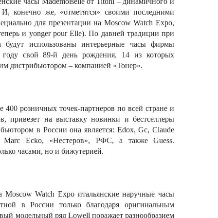
нские часы Mademoiselle от Titoni – динамичного и
 И, конечно же, «отметятся» своими последними
ециально для презентации на Moscow Watch Expo,
теперь и yonger pour Elle). По давней традиции при
а будут использованы интерьерные часы фирмы
 году свой 89-й день рождения, 14 из которых
оим дистрибьютором – компанией «Тонер».
 400 розничных точек-партнеров по всей стране и
ов, привезет на выставку новинки и бестселлеры
ьютором в России она является: Edox, Gc, Claude
ca, Marc Ecko, «Нестеров», РФС, а также Guess.
олько часами, но и бижутерией.
а Moscow Watch Expo итальянские наручные часы
стной в России только благодаря оригинальным
вый модельный ряд Lowell поражает разнообразием