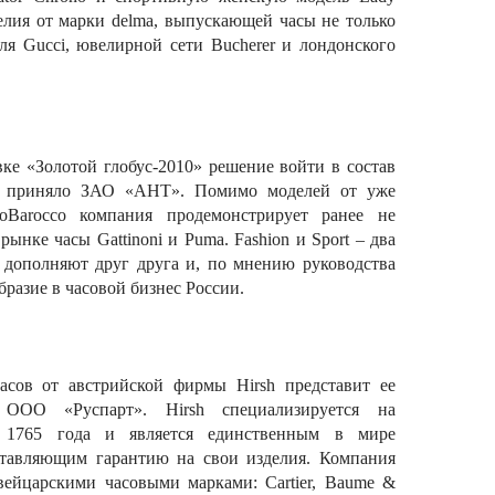
изделия от марки delma, выпускающей часы не только
ля Gucci, ювелирной сети Bucherer и лондонского
ке «Золотой глобус-2010» решение войти в состав
o приняло ЗАО «АНТ». Помимо моделей от уже
oBarocco компания продемонстрирует ранее не
ынке часы Gattinoni и Puma. Fashion и Sport – два
, дополняют друг друга и, по мнению руководства
разие в часовой бизнес России.
сов от австрийской фирмы Hirsh представит ее
ООО «Руспарт». Hirsh специализируется на
 1765 года и является единственным в мире
ставляющим гарантию на свои изделия. Компания
вейцарскими часовыми марками: Cartier, Baume &