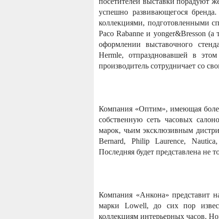
посетителей выставки порадуют же
успешно развивающегося бренда.
коллекциями, подготовленными сп
Paco Rabanne и yonger&Bresson (а 
оформлении выставочного стенд
Hermle, отпраздновавшей в этом
производитель сотрудничает со св
Компания «Оптим», имеющая более
собственную сеть часовых салон
марок, чьим эксклюзивным дистриб
Bernard, Philip Laurence, Nauti
Последняя будет представлена не т
Компания «Анкона» представит н
марки Lowell, до сих пор изве
коллекциям интерьерных часов. Но