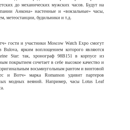
детских до механических мужских часов. Будут на
пании Анкона» настенные и «вокзальные» часы,
м, метеостанции, будильники и т.д.
тч» гости и участники Moscow Watch Expo смогут
в Bulova, ярким воплощением которого являются
ine Star: так, хронограф 98B151 в корпусе из
ым покрытием сочетает в себе высокое качество и
 оригинальным восьмиугольным рантом и винтовой
знес и Вотч» марка Romanson удивит партеров
ых модных веяний. Например, часы Lotus Leaf
а.