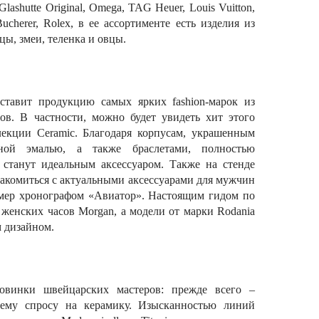
, Glashutte Original, Omega, TAG Heuer, Louis Vuitton,
ucherer, Rolex, в ее ассортименте есть изделия из
цы, змеи, теленка и овцы.
дставит продукцию самых ярких fashion-марок из
ов. В частности, можно будет увидеть хит этого
лекции Ceramic. Благодаря корпусам, украшенным
ной эмалью, а также браслетами, полностью
станут идеальным аксессуаром. Также на стенде
накомиться с актуальными аксессуарами для мужчин
имер хронографом «Авиатор». Настоящим гидом по
женских часов Morgan, а модели от марки Rodania
 дизайном.
овинки швейцарских мастеров: прежде всего –
щему спросу на керамику. Изысканностью линий