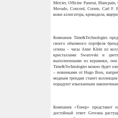
Mercier, Officine Panerai, Blancpain
Movado, Concord, Corum, Carl F. B
кожи аллигатора, крокодила, ящери
Компания Time&Technologies пре
своего объемного портфеля бренд
сезона – часы Anne Klein из кол
кристаллами Swarovski и цвет
выполненными из керамики, они 
Time&Technologies можно будет оз
– новинками от Hugo Boss, напр
модным трендам станет коллекция 
порадуют изысканным лаконичным
Компания «Тонер» представит н
достойный ответ Grovana расту