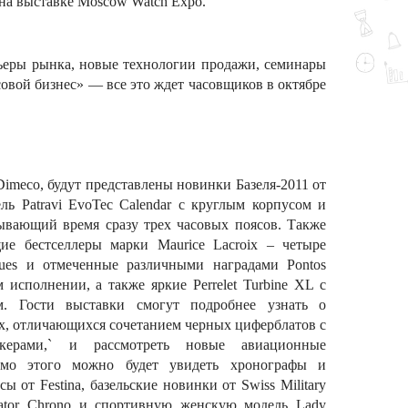
 на выставке Moscow Watch Expo.
ьеры рынка, новые технологии продажи, семинары
овой бизнес» — все это ждет часовщиков в октябре
Dimeco, будут представлены новинки Базеля-2011 от
дель Patravi EvoTec Calendar с круглым корпусом и
азывающий время сразу трех часовых поясов. Также
ие бестселлеры марки Maurice Lacroix – четыре
ques и отмеченные различными наградами Pontos
м исполнении, а также яркие Perrelet Turbine XL с
м. Гости выставки смогут подробнее узнать о
x, отличающихся сочетанием черных циферблатов с
керами,` и рассмотреть новые авиационные
мо этого можно будет увидеть хронографы и
 от Festina, базельские новинки от Swiss Military
ator Chrono и спортивную женскую модель Lady