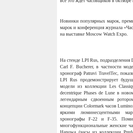
все это ждет часовщиков в октябре
Новинки популярных марок, прем
марок и конференция журнала «Час
на выставке Moscow Watch Expo.
На стенде LPI Rus, подразделения 
Carl F. Bucherer, в частности мо
хронограф Patravi TravelTec, пок
LPI Rus продемонстрирует будущ
модели из коллекции Les Classi
decentrique Phases de Lune в ново
легендарным сдвоенным роторо
концепции Colormark часов Lumino
яркими люминесцентными мар
хронографы F-22 и F-35. Поми
многофункциональные женские часы
Hanowa (часы из коллекции Pred