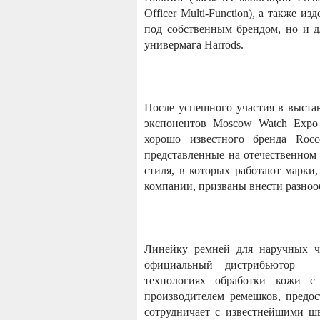
Officer Multi-Function), а также 
под собственным брендом, но и д
универмага Harrods.
После успешного участия в выстав
экспонентов Moscow Watch Exp
хорошо известного бренда Rocc
представленные на отечественном р
стиля, в которых работают марки
компании, призваны внести разнооб
Линейку ремней для наручных ча
официальный дистрибьютор – 
технологияx обработки кожи с
производителем ремешков, предо
сотрудничает с известнейшими ш