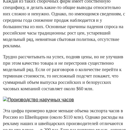
Каждая из таких сборочных фирм имеет собственную
специфику, и делать какие-то общие выводы относительно
них сложно и ненужно. Однако, по имеющимся сведениям, с
середины года снижение продаж наблюдается и у
большинства из них. Основные причины падения спроса на
российские часы традиционны: рост цен, устаревший
модельный ряд, невнятная сбытовая политика, отсутствие
рекламы.
Трудно рассчитывать на успех, подняв цены, но не улучшив
при этом качество товара и не перестроив существенно
модельный ряд. Если от разговоров о количестве перейти к
терминам стоимости, то несложный подсчет покажет, что
суммарный объем выпуска российских и белорусских
часовых компаний составляет около $60 млн.
Эта цифра примерно вдвое меньше объема экспорта часов в
Россию из Швейцарии (около $110 млн). Однако расходы на
рекламу наших и швейцарских производителей отличаются
не то что вдвое — в 200 раз. Еще раз повторю мысль, которая